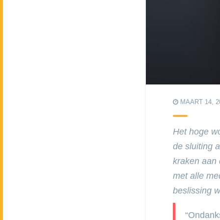
MAART 14, 2
Het hoge wo
de sluiting
kraken aan 
met alle me
beslissing w
“Ondank