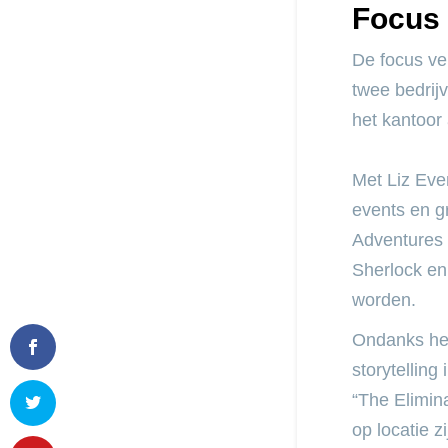
Focus 
De focus ve
twee bedrij
het kantoor
Met Liz Eve
events en gr
Adventures i
Sherlock en
worden.
Ondanks het
storytelling
“The Elimin
op locatie z