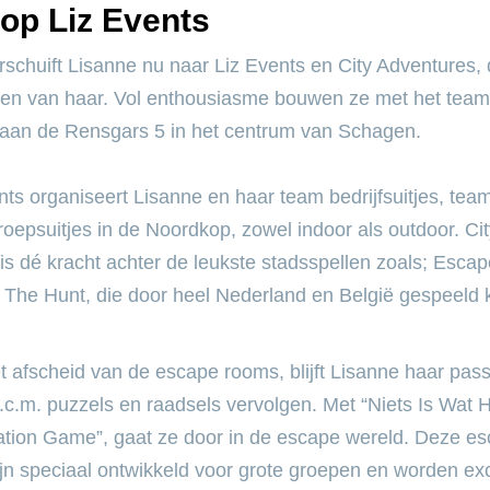
op Liz Events
rschuift Lisanne nu naar Liz Events en City Adventures,
ven van haar. Vol enthousiasme bouwen ze met het team
 aan de Rensgars 5 in het centrum van Schagen.
nts organiseert Lisanne en haar team bedrijfsuitjes, tea
oepsuitjes in de Noordkop, zowel indoor als outdoor. Cit
s dé kracht achter de leukste stadsspellen zoals; Escape
 The Hunt, die door heel Nederland en België gespeeld
 afscheid van de escape rooms, blijft Lisanne haar pass
 i.c.m. puzzels en raadsels vervolgen. Met “Niets Is Wat He
ation Game”, gaat ze door in de escape wereld. Deze 
ijn speciaal ontwikkeld voor grote groepen en worden exc