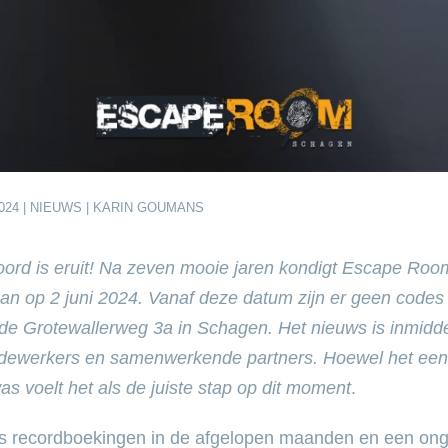
024 |
NIEUWS
| KARIN GOUMANS
ord is eruit! Na zeven mooie jaren kondigt Escape Ro
 aan op 2 juni 2024. Vanaf deze datum zijn er geen codes
de Grotewallerweg 3a in Schagen. Het nieuws is inmidd
dewerkers en samenwerkende partners. Hoewel het een 
as voelt het als de juiste stap op dit moment
.
s recordboekingen in de afgelopen maanden en een on