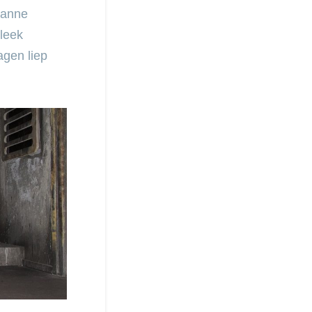
isanne
bleek
gen liep