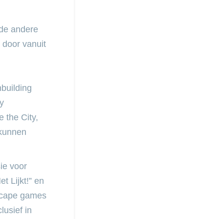
 de andere
 door vanuit
mbuilding
y
 the City,
 kunnen
ie voor
t Lijkt!” en
escape games
lusief in