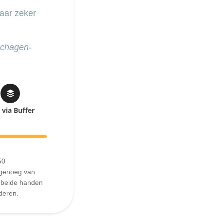
aar zeker
schagen-
 via Buffer
50
 genoeg van
t beide handen
deren.