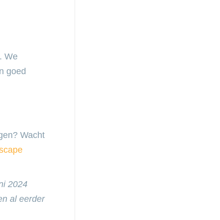
n. We
en goed
agen? Wacht
scape
ni 2024
n al eerder