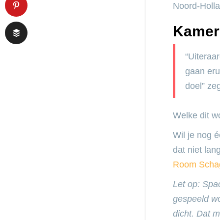
Noord-Holl
Kamer 
“Uiteraa
gaan eru
doel” ze
Welke dit w
Wil je nog 
dat niet lan
Room Scha
Let op: Spa
gespeeld wo
dicht. Dat m