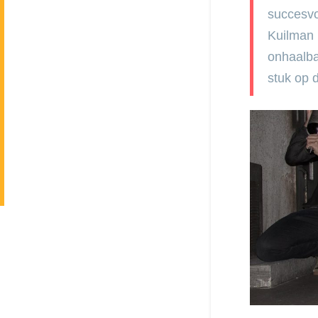
succesvol
Kuilman 
onhaalba
stuk op 