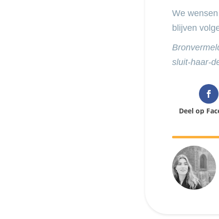
We wensen L
blijven volg
Bronvermel
sluit-haar-d
Deel op Fa