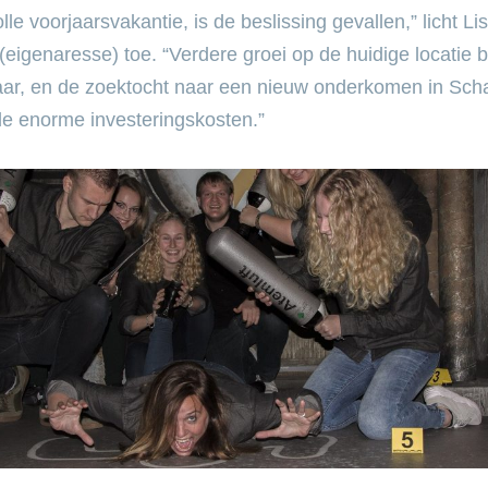
le voorjaarsvakantie, is de beslissing gevallen,” licht L
(eigenaresse) toe. “Verdere groei op de huidige locatie 
ar, en de zoektocht naar een nieuw onderkomen in Scha
de enorme investeringskosten.”