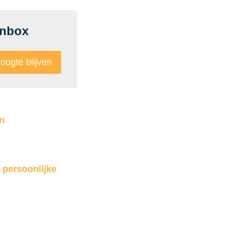
inbox
n
 persoonlijke