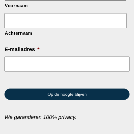
Voornaam
Achternaam
E-mailadres
*
We garanderen 100% privacy.