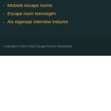
Mobiele escape rooms
Escape room toevoegen
Als eigenaar interview insturen
Copyright ©
2014-2022
Escape Rooms Nederland