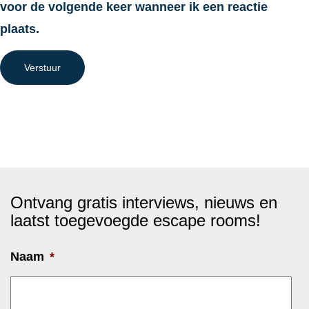
voor de volgende keer wanneer ik een reactie
plaats.
Verstuur
Ontvang gratis interviews, nieuws en
laatst toegevoegde escape rooms!
Naam
*