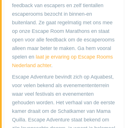
feedback van escapers en zelf tientallen
escaperooms bezocht in binnen-en
buitenland. Ze gaat regelmatig met ons mee
op onze Escape Room Marathons en staat
open voor alle feedback om de escaperooms
alleen maar beter te maken. Ga hem vooral
spelen en
laat je ervaring op Escape Rooms
Nederland achter
.
Escape Adventure bevindt zich op Aquabest,
voor velen bekend als evenemententerrein
waar veel festivals en evenementen
gehouden worden. Het verhaal van de eerste
kamer draait om de Schatkamer van Mama
Quilla. Escape Adventure staat bekend om