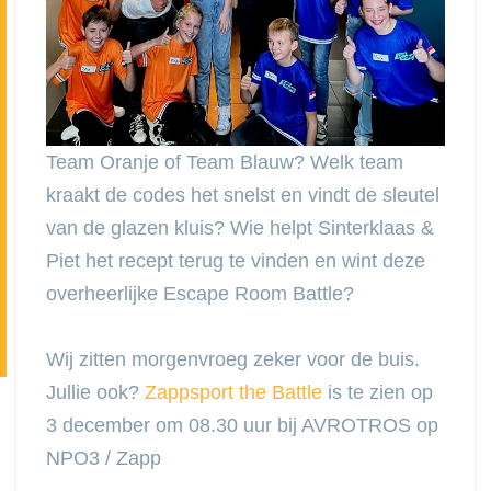
Team Oranje of Team Blauw? Welk team
kraakt de codes het snelst en vindt de sleutel
van de glazen kluis? Wie helpt Sinterklaas &
Piet het recept terug te vinden en wint deze
overheerlijke Escape Room Battle?
Wij zitten morgenvroeg zeker voor de buis.
Jullie ook?
Zappsport the Battle
is te zien op
3 december om 08.30 uur bij AVROTROS op
NPO3 / Zapp