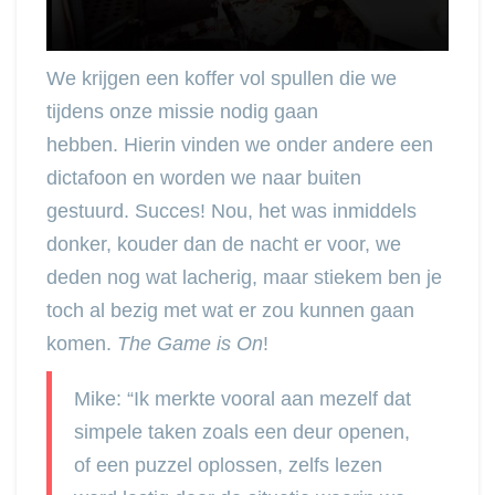
We krijgen een koffer vol spullen die we
tijdens onze missie nodig gaan
hebben. Hierin vinden we onder andere een
dictafoon en worden we naar buiten
gestuurd. Succes! Nou, het was inmiddels
donker, kouder dan de nacht er voor, we
deden nog wat lacherig, maar stiekem ben je
toch al bezig met wat er zou kunnen gaan
komen.
The Game is On
!
Mike: “Ik merkte vooral aan mezelf dat
simpele taken zoals een deur openen,
of een puzzel oplossen, zelfs lezen