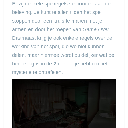
Er zijn enkele spelregels verbonden aan de
beleving. Je kunt te allen tijden het spel
stoppen door een kruis te maken met je
armen en door het roepen van
Game Over
.
Daarnaast krijg je ook enkele regels over de
werking van het spel, die we niet kunnen
delen, maar hiermee wordt duidelijker wat de
bedoeling is in de 2 uur die je hebt om het
mysterie te ontrafelen.