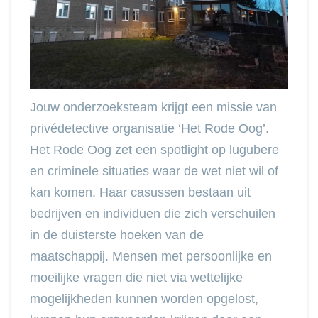
Jouw onderzoeksteam krijgt een missie van
privédetective organisatie ‘Het Rode Oog’.
Het Rode Oog zet een spotlight op lugubere
en criminele situaties waar de wet niet wil of
kan komen. Haar casussen bestaan uit
bedrijven en individuen die zich verschuilen
in de duisterste hoeken van de
maatschappij. Mensen met persoonlijke en
moeilijke vragen die niet via wettelijke
mogelijkheden kunnen worden opgelost,