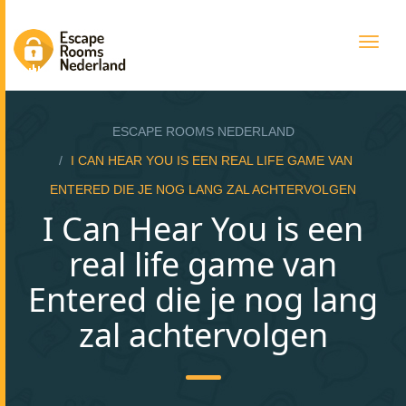
Togg
navig
ESCAPE ROOMS NEDERLAND
I CAN HEAR YOU IS EEN REAL LIFE GAME VAN
ENTERED DIE JE NOG LANG ZAL ACHTERVOLGEN
I Can Hear You is een
real life game van
Entered die je nog lang
zal achtervolgen