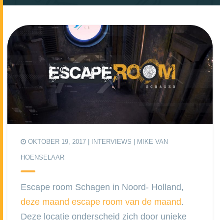
OKTOBER 19, 2017 |
INTERVIEWS
| MIKE VAN
HOENSELAAR
Escape room Schagen in Noord- Holland,
deze maand escape room van de maand
.
Deze locatie onderscheid zich door unieke