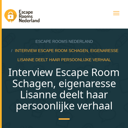
Togg
navig
ESCAPE ROOMS NEDERLAND
INTERVIEW ESCAPE ROOM SCHAGEN, EIGENARESSE
LISANNE DEELT HAAR PERSOONLIJKE VERHAAL
Interview Escape Room
Schagen, eigenaresse
Lisanne deelt haar
persoonlijke verhaal