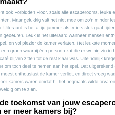
maakt?
ent ook Forbidden Floor, zoals alle escaperooms, leuke 
ten. Maar gelukkig valt het niet mee om zo’n minder l
 Uiteraard is het altijd jammer als er iets stuk gaat tijde
n gebeuren. Leuk is het uiteraard wanneer mensen entho
spel, en vol plezier de kamer verlaten. Het leukste mome
een groep waarbij één persoon zat die er weinig zin in
 café blijven zitten tot de rest klaar was. Uiteindelijk kre
r om toch deel te nemen aan het spel. Dat uitgerekend
 meest enthousiast de kamer verliet, en direct vroeg waa
er kamers waren omdat hij het nogmaals wilde ervaren
weldig om te zien.
 de toekomst van jouw escape
er meer kamers bij?