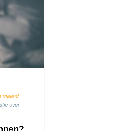
e maand
atie over
nnen?