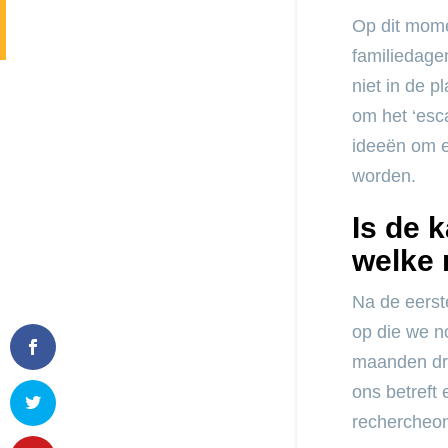
Op dit mome
familiedage
niet in de p
om het ‘esca
ideeën om e
worden.
Is de 
welke 
Na de eerst
op die we n
maanden dru
ons betreft
rechercheo