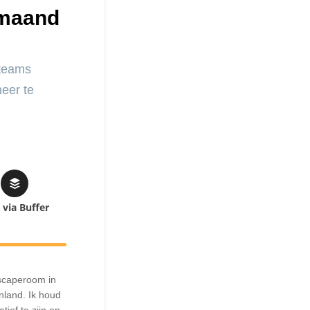
 maand
 teams
neer te
 via Buffer
scaperoom in
nland. Ik houd
ief te zijn en