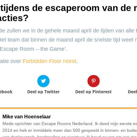
r tijdens de escaperoom van de
acties?
tie zullen we in de gehele maand april de tijden van alle
Het team dat binnen de maand april de snelste tijd weet 
 ‘Escape Room – the Game’.
atie over
Forbidden Floor Horst
.
cebook
Deel op Twitter
Deel op Pinterest
Deel
Mike van Hoenselaar
Mede-oprichter van Escape Rooms Nederland. Ik deed mijn eerste e
2014 en heb er inmiddels meer dan 500 gespeeld in binnen- en buite
van denkpuzzels, bordspellen en avontuur. Ik houd er van om erg creat