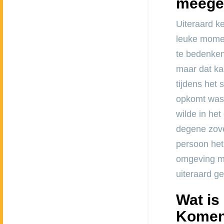
meege
Uiteraard k
leuke momen
te bedenken.
maar dat ka
tijdens het 
opkomt was 
wilde in het
degene zove
persoon het
omgeving me
uiteraard ge
Wat is
Komen 