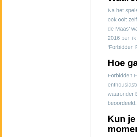
Na het spele
ook ooit zel
de Maas’ wa
2016 ben i
‘Forbidden 
Hoe ga
Forbidden Fl
enthousiast
waaronder 
beoordeeld. 
Kun je
momen