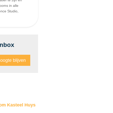
ooms in alle
nce Studio,
inbox
oom Kasteel Huys