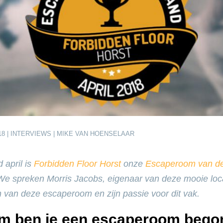
18 |
INTERVIEWS
| MIKE VAN HOENSELAAR
april is
Forbidden Floor Horst
onze
Escaperoom van d
We spreken Morris Jacobs, eigenaar van deze mooie loc
n van deze escaperoom en zijn passie voor dit vak.
m ben je een escaperoom bego