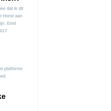
ee dat ik dit
je Horst aan
jn. Eind
2017
e platforms
oed
ke