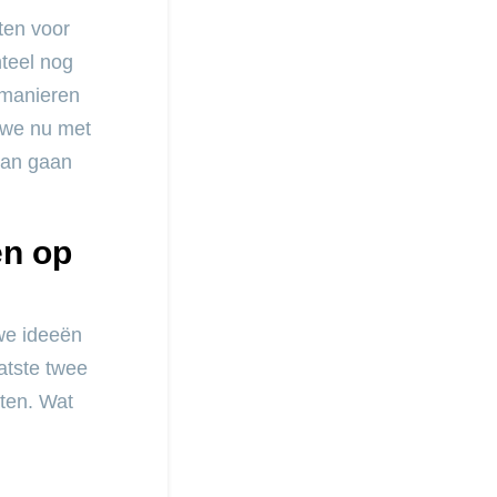
ten voor
teel nog
e manieren
n we nu met
kan gaan
en op
we ideeën
atste twee
ten. Wat