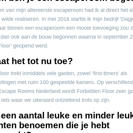
n van mijn allereerste escaperoom had ik al direct het id
f wilde realiseren. In mei 2016 startte ik mijn bedrijf ‘Dag
ar binnen een escaperoom een mooie toevoeging zou zi
k dan ook aan de bouw begonnen waarna in september 
Floor’ geopend werd.
at het tot nu toe?
oor trekt inmiddels vele gasten, zowel ‘first-timers’ als
elingen met ruim 100 gespeelde kamers. Op verschillend
Escape Rooms Nederland wordt Forbidden Floor zeer g
Iets waar we uiteraard ontzettend trots op zijn.
 een aantal leuke en minder leu
ten benoemen die je hebt