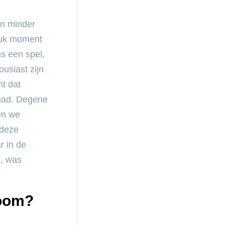
en minder
euk moment
ns een spel,
usiast zijn
nt dat
 had. Degene
gen we
 deze
r in de
, was
room?