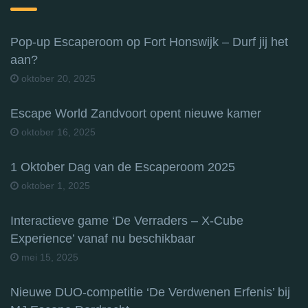
Pop-up Escaperoom op Fort Honswijk – Durf jij het
aan?
oktober 20, 2025
Escape World Zandvoort opent nieuwe kamer
oktober 16, 2025
1 Oktober Dag van de Escaperoom 2025
oktober 1, 2025
Interactieve game ‘De Verraders – X-Cube
Experience’ vanaf nu beschikbaar
mei 15, 2025
Nieuwe DUO-competitie ‘De Verdwenen Erfenis’ bij