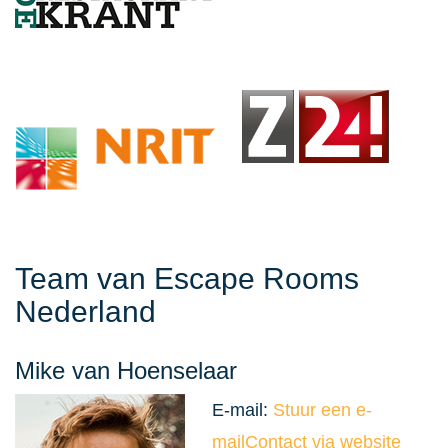
Team van Escape Rooms
Nederland
Mike van Hoenselaar
E-mail:
Stuur een e-
mail
Contact via website