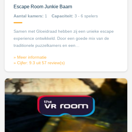
Escape Room Junkie Baarn
Aantal kamers:
1
Capaciteit:
3 - 6 spelers
Samen met Gloeidraad hebben zij een unieke escape
experience ontwikkeld. Door een goede mix van de
traditionele puzzelkamers en een…
» Meer informatie
» Cijfer: 9.3 uit 57 review(s)