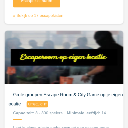
Escapekist huren
» Bekijk de 17 escapekisten
Grote groepen Escape Room & City Game op je eigen
locatie
UITGELICHT
Capaciteit:
8 - 800 spelers
Minimale leeftijd:
14
Laat je eigen ruimte ombouwen tot een escape room