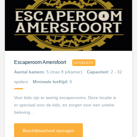
Escaperoom Amersfoort
UITGELICHT
Aantal kamers:
5 (max 8 p/kamer)
Capaciteit:
2 - 32
spelers
Minimale leeftijd:
6
Voor kids zijn er weinig escaperooms. Deze locatie is
er speciaal voor de kids, en zorgen voor een unieke
beleving…
Beschikbaarheid opvragen