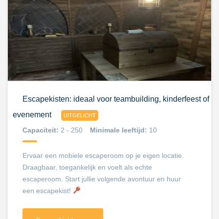
Escapekisten: ideaal voor teambuilding, kinderfeest of
evenement
UITGELICHT
Capaciteit:
2 - 250
Minimale leeftijd:
10
Ervaar een mobiele escaperoom op je eigen locatie.
Draagbaar, toegankelijk en voelt als echte
escaperoom. Start jullie volgende avontuur en huur
een escapekist!