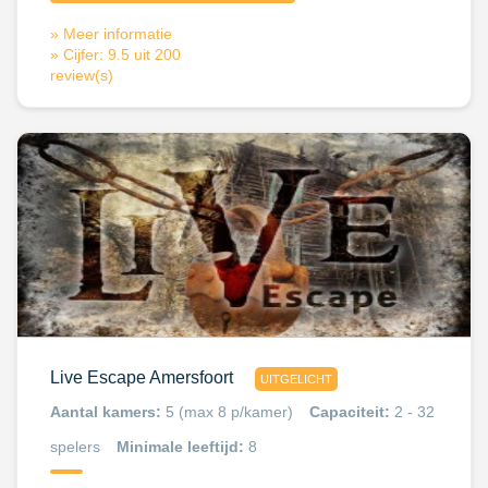
» Meer informatie
» Cijfer: 9.5 uit 200
review(s)
Live Escape Amersfoort
UITGELICHT
Aantal kamers:
5 (max 8 p/kamer)
Capaciteit:
2 - 32
spelers
Minimale leeftijd:
8