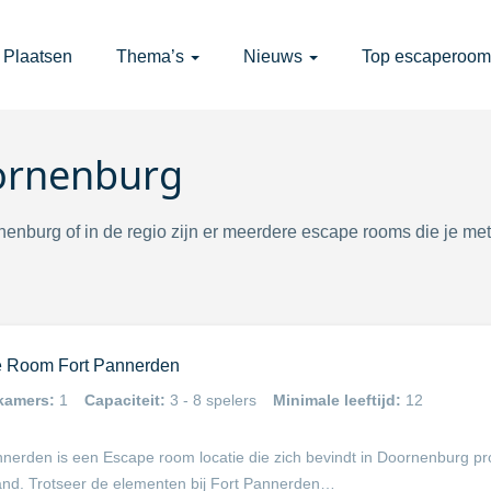
Plaatsen
Thema’s
Nieuws
Top escaperoom
ornenburg
enburg of in de regio zijn er meerdere escape rooms die je met 
 Room Fort Pannerden
kamers:
1
Capaciteit:
3 - 8 spelers
Minimale leeftijd:
12
nnerden is een Escape room locatie die zich bevindt in Doornenburg pr
and. Trotseer de elementen bij Fort Pannerden…