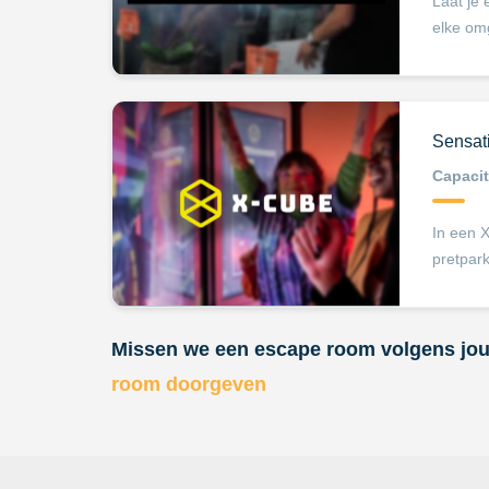
Laat je 
elke om
Sensati
Capacit
In een 
pretpark
Missen we een escape room volgens jou
room doorgeven