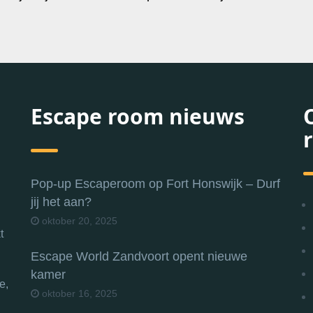
Escape room nieuws
Pop-up Escaperoom op Fort Honswijk – Durf
jij het aan?
oktober 20, 2025
t
Escape World Zandvoort opent nieuwe
kamer
e,
oktober 16, 2025