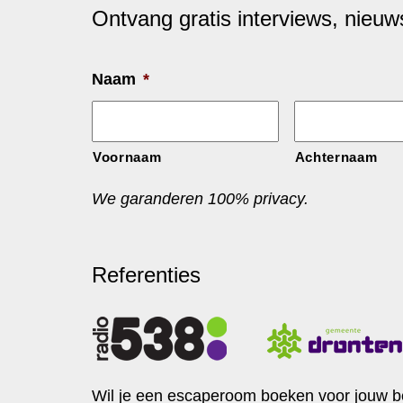
Ontvang gratis interviews, nieu
Naam
*
Voornaam
Achternaam
We garanderen 100% privacy.
Referenties
Wil je een escaperoom boeken voor jouw b