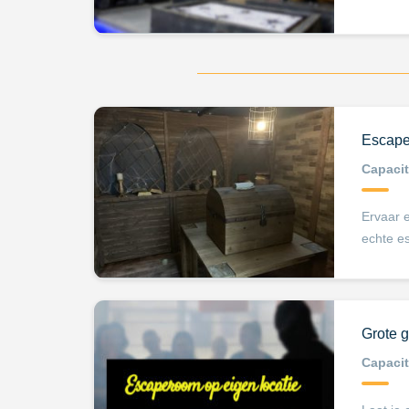
Escapek
Capacit
Ervaar e
echte e
Grote 
Capacit