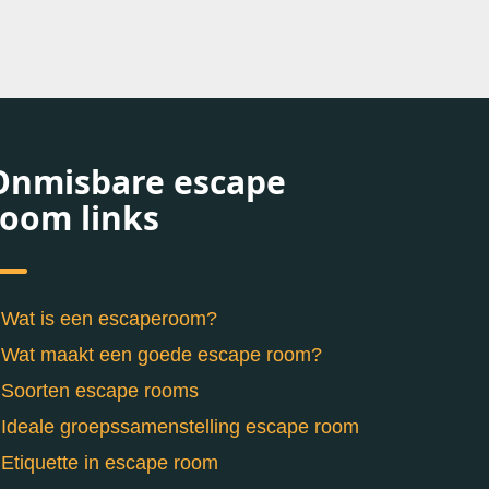
Onmisbare escape
room links
Wat is een escaperoom?
Wat maakt een goede escape room?
Soorten escape rooms
Ideale groepssamenstelling escape room
Etiquette in escape room