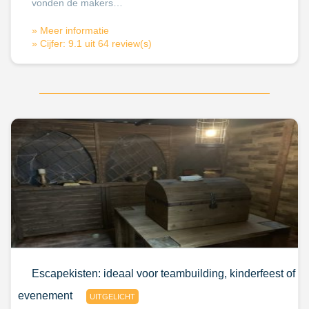
vonden de makers…
» Meer informatie
» Cijfer: 9.1 uit 64 review(s)
Escapekisten: ideaal voor teambuilding, kinderfeest of
evenement
UITGELICHT