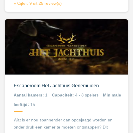
» Cijfer: 9 uit 25 review(s)
Escaperoom Het Jachthuis Genemuiden
Aantal kamers:
1
Capaciteit:
4 - 8 spelers
Minimale
leeftijd:
15
Wat is er nou spannender dan opgejaagd worden en
onder druk een kamer te moeten ontsnappen? Dit