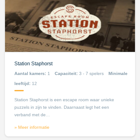
Station Staphorst
Aantal kamers:
1
Capaciteit:
3 - 7 spelers
Minimale
leeftijd:
12
Station Staphorst is een escape room waar unieke
puzzels in zijn te vinden. Daarnaast legt het een
verband met de…
» Meer informatie