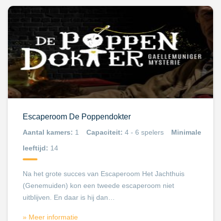
Escaperoom De Poppendokter
Aantal kamers:
1
Capaciteit:
4 - 6 spelers
Minimale
leeftijd:
14
Na het grote succes van Escaperoom Het Jachthuis
(Genemuiden) kon een tweede escaperoom niet
uitblijven. En daar is hij dan…
» Meer informatie