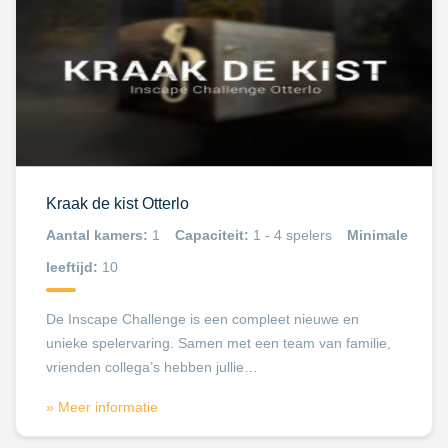
Kraak de kist Otterlo
Aantal kamers:
1
Capaciteit:
1 - 4 spelers
Minimale
leeftijd:
10
De Inscape Challenge is een compleet nieuwe en
unieke spelervaring. Samen met een team van familie,
vrienden collega’s hebben jullie…
» Meer informatie