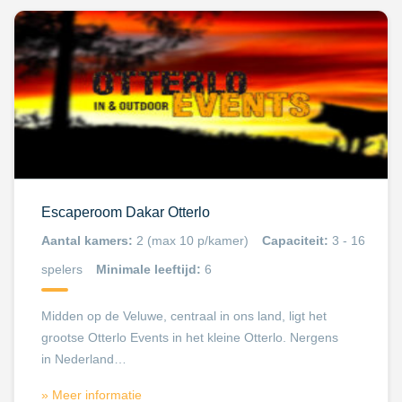
Escaperoom Dakar Otterlo
Aantal kamers:
2 (max 10 p/kamer)
Capaciteit:
3 - 16
spelers
Minimale leeftijd:
6
Midden op de Veluwe, centraal in ons land, ligt het
grootse Otterlo Events in het kleine Otterlo. Nergens
in Nederland…
» Meer informatie