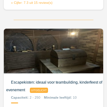
» Cijfer: 7.3 uit 15 review(s)
Escapekisten: ideaal voor teambuilding, kinderfeest of
evenement
UITGELICHT
Capaciteit:
2 - 250
Minimale leeftijd:
10