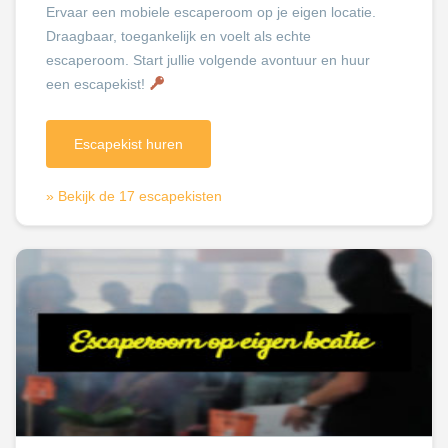
Ervaar een mobiele escaperoom op je eigen locatie.
Draagbaar, toegankelijk en voelt als echte
escaperoom. Start jullie volgende avontuur en huur
een escapekist!
Escapekist huren
» Bekijk de 17 escapekisten