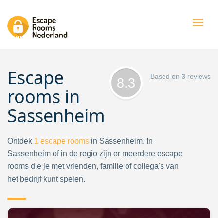
Togg
navig
Escape
Based on
3
reviews
8.3
rooms in
Sassenheim
Ontdek
1
escape rooms
in Sassenheim. In
Sassenheim of in de regio zijn er meerdere escape
rooms die je met vrienden, familie of collega's van
het bedrijf kunt spelen.