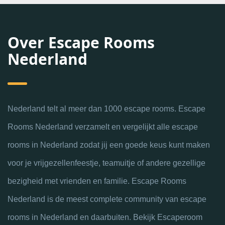
Over Escape Rooms
Nederland
Nederland telt al meer dan 1000 escape rooms. Escape
Rooms Nederland verzamelt en vergelijkt alle escape
rooms in Nederland zodat jij een goede keus kunt maken
voor je vrijgezellenfeestje, teamuitje of andere gezellige
bezigheid met vrienden en familie. Escape Rooms
Nederland is de meest complete community van escape
rooms in Nederland en daarbuiten. Bekijk Escaperoom