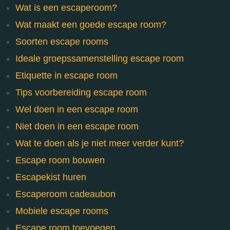
Wat is een escaperoom?
Wat maakt een goede escape room?
Soorten escape rooms
Ideale groepssamenstelling escape room
Etiquette in escape room
Tips voorbereiding escape room
Wel doen in een escape room
Niet doen in een escape room
Wat te doen als je niet meer verder kunt?
Escape room bouwen
Escapekist huren
Escaperoom cadeaubon
Mobiele escape rooms
Escape room toevoegen