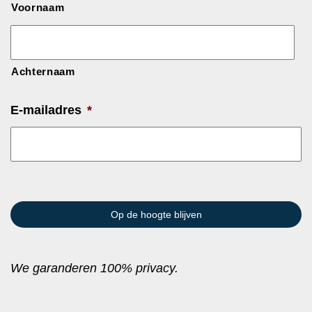
Voornaam
Achternaam
E-mailadres
*
We garanderen 100% privacy.