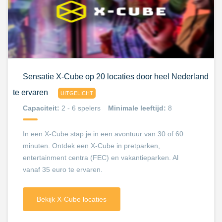
Sensatie X-Cube op 20 locaties door heel Nederland
te ervaren
UITGELICHT
Capaciteit:
2 - 6 spelers
Minimale leeftijd:
8
In een X-Cube stap je in een avontuur van 30 of 60
minuten. Ontdek een X-Cube in pretparken,
entertainment centra (FEC) en vakantieparken. Al
vanaf 35 euro te ervaren.
Bekijk X-Cube locaties