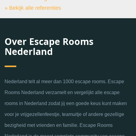
» Bekijk alle referenties
Over Escape Rooms
Nederland
Nederland telt al meer dan 1000 escape rooms. Escape
Rooms Nederland verzamelt en vergelijkt alle escape
rooms in Nederland zodat jij een goede keus kunt maken
voor je vrijgezellenfeestje, teamuitje of andere gezellige
bezigheid met vrienden en familie. Escape Rooms