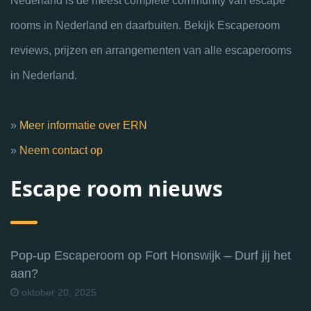
Nederland is de meest complete community van escape
rooms in Nederland en daarbuiten. Bekijk Escaperoom
reviews, prijzen en arrangementen van alle escaperooms
in Nederland.
»
Meer informatie over ERN
»
Neem contact op
Escape room nieuws
Pop-up Escaperoom op Fort Honswijk – Durf jij het
aan?
oktober 20, 2025