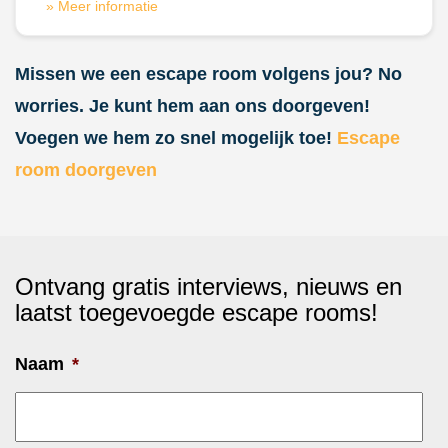
» Meer informatie
Missen we een escape room volgens jou? No
worries. Je kunt hem aan ons doorgeven!
Voegen we hem zo snel mogelijk toe!
Escape
room doorgeven
Ontvang gratis interviews, nieuws en
laatst toegevoegde escape rooms!
Naam
*