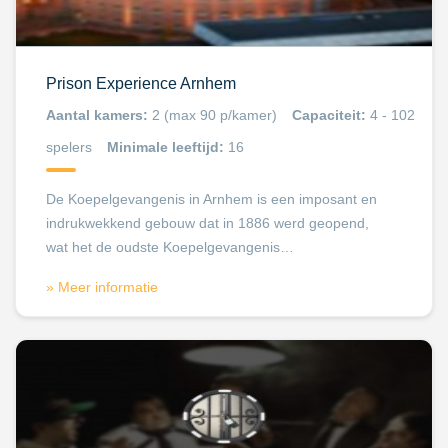
Prison Experience Arnhem
Aantal kamers:
2 (max 90 p/kamer)
Capaciteit:
4 - 102
spelers
Minimale leeftijd:
16
De Koepelgevangenis in Arnhem is een imposant en
indrukwekkend gebouw dat in 1886 werd geopend,
wat het de oudste Koepelgevangenis…
» Meer informatie