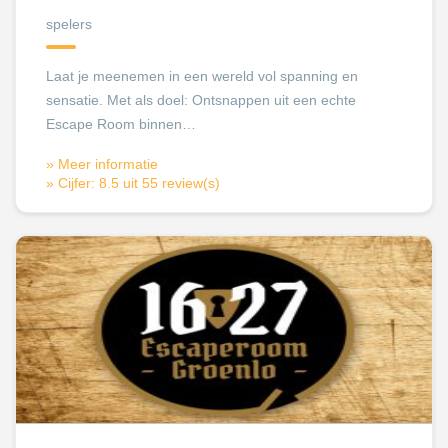
spelers
Laat je meenemen in een wereld vol spanning en
sensatie. Met als doel: Ontsnappen uit een echte
Escape Room binnen…
» Meer informatie
» Cijfer: 8.5 uit 55 review(s)