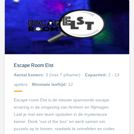
Escape Room Elst
Aantal kamers:
3 (max 7 p/kamer)
Capaciteit:
2 - 13
spelers
Minimale leeftijd:
12
Escape room Elst is de nieuwe spannende escape
ervaring in de omgeving van Arnhem en Nijmegen.
Laat je met een team opsluiten in de mysterieuze
kamer. Denk “out of the box” en werk samen om
puzzels op te lossen, raadsels te ontrafelen en codes