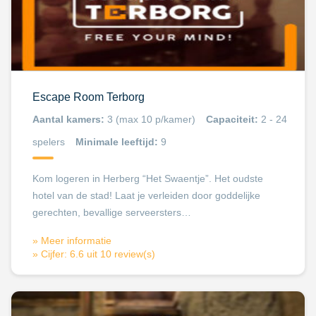
Escape Room Terborg
Aantal kamers:
3 (max 10 p/kamer)
Capaciteit:
2 - 24
spelers
Minimale leeftijd:
9
Kom logeren in Herberg “Het Swaentje”. Het oudste
hotel van de stad! Laat je verleiden door goddelijke
gerechten, bevallige serveersters…
» Meer informatie
» Cijfer: 6.6 uit 10 review(s)