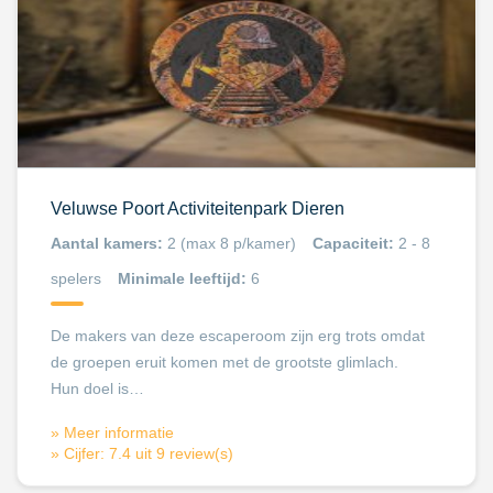
Veluwse Poort Activiteitenpark Dieren
Aantal kamers:
2 (max 8 p/kamer)
Capaciteit:
2 - 8
spelers
Minimale leeftijd:
6
De makers van deze escaperoom zijn erg trots omdat
de groepen eruit komen met de grootste glimlach.
Hun doel is…
» Meer informatie
» Cijfer: 7.4 uit 9 review(s)