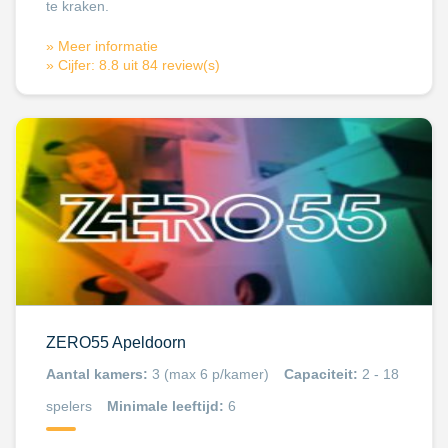
te kraken.
» Meer informatie
» Cijfer: 8.8 uit 84 review(s)
ZERO55 Apeldoorn
Aantal kamers:
3 (max 6 p/kamer)
Capaciteit:
2 - 18
spelers
Minimale leeftijd:
6