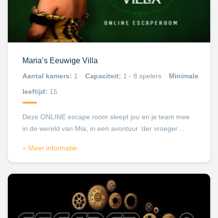
Maria’s Eeuwige Villa
Aantal kamers:
1
Capaciteit:
1 - 8 spelers
Minimale
leeftijd:
15
Deze ONLINE escape room sleept jou en je team mee
in de wereld van Mia; in een avontuur ‘der vroeger…
» Meer informatie