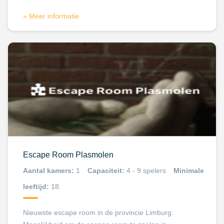
» Meer informatie
Escape Room Plasmolen
Aantal kamers:
1
Capaciteit:
4 - 9 spelers
Minimale
leeftijd:
18
Nieuwste escape room in de provincie Limburg.