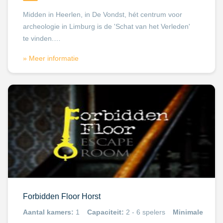
Midden in Heerlen, in De Vondst, hét centrum voor
archeologie in Limburg is de 'Schat van het Verleden'
te vinden.…
» Meer informatie
Forbidden Floor Horst
Aantal kamers:
1
Capaciteit:
2 - 6 spelers
Minimale