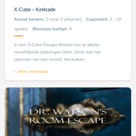
X-Cube – Kerkrade
Aantal kamers:
3 (max 6 p/kamer)
Capaciteit:
2 - 18
spelers
Minimale leeftijd:
9
In een X-Cube Escape Mission kun je allerlei
verschillende belevingen doen. Denk aan het
oplossen van een moord, het kraken…
» Meer informatie