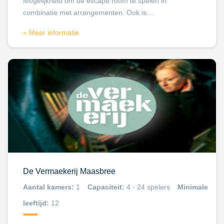
Mogelijkheid om de escape room te spelen in
combinatie met arrangementen. Ook is…
» Meer informatie
De Vermaekerij Maasbree
Aantal kamers:
1
Capaciteit:
4 - 24 spelers
Minimale
leeftijd:
12