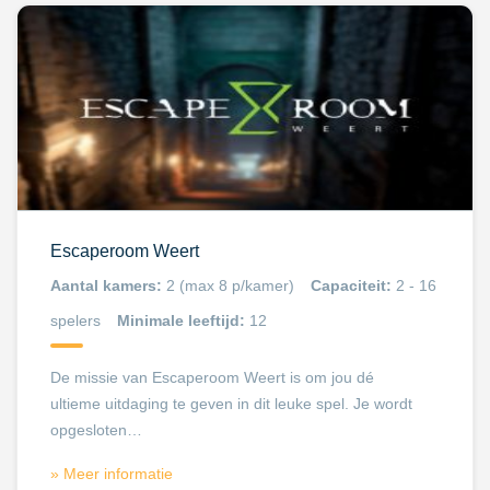
Escaperoom Weert
Aantal kamers:
2 (max 8 p/kamer)
Capaciteit:
2 - 16
spelers
Minimale leeftijd:
12
De missie van Escaperoom Weert is om jou dé
ultieme uitdaging te geven in dit leuke spel. Je wordt
opgesloten…
» Meer informatie