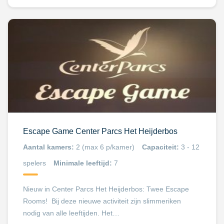
Escape Game Center Parcs Het Heijderbos
Aantal kamers:
2 (max 6 p/kamer)
Capaciteit:
3 - 12
spelers
Minimale leeftijd:
7
Nieuw in Center Parcs Het Heijderbos: Twee Escape
Rooms! Bij deze nieuwe activiteit zijn slimmeriken
nodig van alle leeftijden. Het…