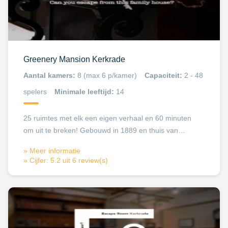
Greenery Mansion Kerkrade
Aantal kamers:
8 (max 6 p/kamer)
Capaciteit:
2 - 48
spelers
Minimale leeftijd:
14
25 ruimtes met elk een eigen verhaal en 60 minuten
om uit te breken! Gebouwd in 1889 en thuis van…
» Meer informatie
» Cijfer: 5.2 uit 6 review(s)