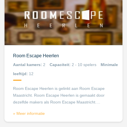
Room Escape Heerlen
Aantal kamers:
2
Capaciteit:
2 - 10 spelers
Minimale
leeftijd:
12
Room Escape Heerlen is gelinkt aan Room Escape
Maastricht. Room Escape Heerlen is gemaakt door
dezelfde makers als Room Escape Maastricht.…
» Meer informatie