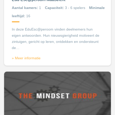
Aantal kamers:
1
Capaciteit:
3 - 6 spelers
Minimale
leeftijd:
16
In deze EduEsc@peroom vinden deelnemers hun
eigen antwoorden. Hun nieuwsgierigheid motiveert de
zintuigen, gericht op leren, ontdekken en ondersteunt
de…
» Meer informatie