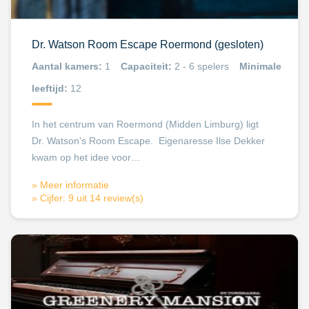
Dr. Watson Room Escape Roermond (gesloten)
Aantal kamers:
1
Capaciteit:
2 - 6 spelers
Minimale
leeftijd:
12
In het centrum van Roermond (Midden Limburg) ligt
Dr. Watson's Room Escape. Eigenaresse Ilse Dekker
kwam op het idee voor…
» Meer informatie
» Cijfer: 9 uit 14 review(s)