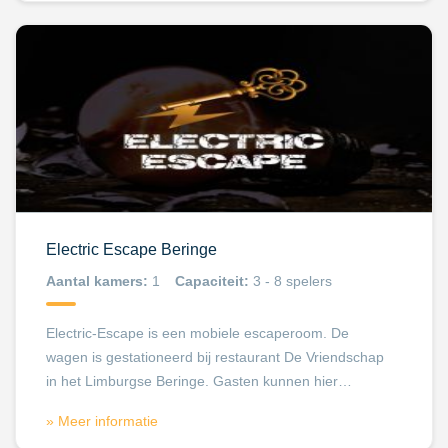
Electric Escape Beringe
Aantal kamers:
1
Capaciteit:
3 - 8 spelers
Electric-Escape is een mobiele escaperoom. De
wagen is gestationeerd bij restaurant De Vriendschap
in het Limburgse Beringe. Gasten kunnen hier…
» Meer informatie