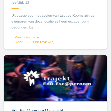
leeftijd:
12
Uit passie voor het spelen van Escape Rooms zijn de
eigenaren van deze locatie zelf een escape room
begonnen. Een…
» Meer informatie
» Cijfer: 9.2 uit 88 review(s)
Edu-Esc@peroom Maastricht