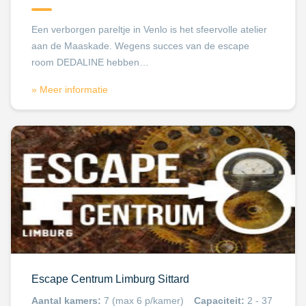
Een verborgen pareltje in Venlo is het sfeervolle atelier
aan de Maaskade. Wegens succes van de escape
room DEDALINE hebben…
» Meer informatie
Escape Centrum Limburg Sittard
Aantal kamers:
7 (max 6 p/kamer)
Capaciteit:
2 - 37