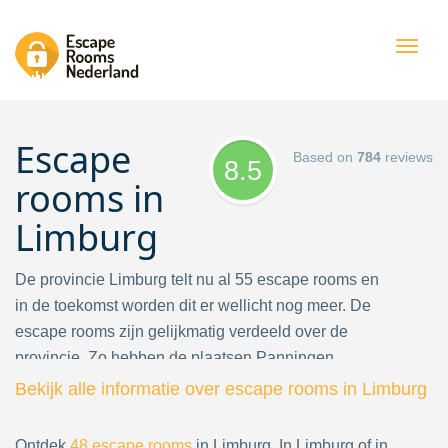
Togg
navig
Escape
Based on
784
reviews
8.5
rooms in
Limburg
De provincie Limburg telt nu al 55 escape rooms en
in de toekomst worden dit er wellicht nog meer. De
escape rooms zijn gelijkmatig verdeeld over de
provincie. Zo hebben de plaatsen Panningen,
Sevenum,
Venlo
,
Roermond
(2 zelfs),
Heerlen
,
Bekijk alle informatie over escape rooms in Limburg
Ospel,
Valkenburg
,
Sittard
, Maasbree, Eijsden en de
hoofdstad van Limburg,
Maastricht
, elk een eigen
Ontdek
48
escape rooms
in Limburg. In Limburg of in