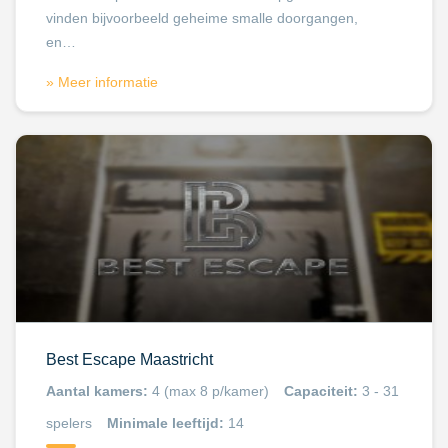
vinden bijvoorbeeld geheime smalle doorgangen,
en…
» Meer informatie
Best Escape Maastricht
Aantal kamers:
4 (max 8 p/kamer)
Capaciteit:
3 - 31
spelers
Minimale leeftijd:
14