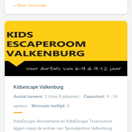
» Meer informatie
Kidsescape Valkenburg
Aantal kamers:
2 (max 8 p/kamer)
Capaciteit:
4 - 16
spelers
Minimale leeftijd:
6
KidsEscape Wonderland en KidsEscape Toverschool,
liggen naast de entree van Sprookjesbos Valkenburg,