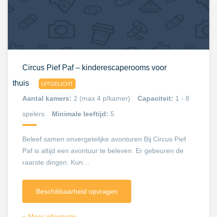
Circus Pief Paf – kinderescaperooms voor
thuis
UITGELICHT
Aantal kamers:
2 (max 4 p/kamer)
Capaciteit:
1 - 8
spelers
Minimale leeftijd:
5
Beleef samen onvergetelijke avonturen Bij Circus Pief
Paf is altijd een avontuur te beleven. Er gebeuren de
raarste dingen. Kun…
Beschikbaarheid opvragen
» Meer informatie