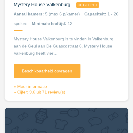
Mystery House Valkenburg
UITGELICHT
Maastricht’ kun je kleine hapjes erbij krijgen voor 5
Aantal kamers:
5 (max 6 p/kamer)
Capaciteit:
1 - 26
euro.
spelers
Minimale leeftijd:
12
Mystery House Valkenburg is te vinden in Valkenburg
aan de Geul aan De Guascostraat 6. Mystery House
Valkenburg heeft vier…
Beschikbaarheid opvragen
» Meer informatie
» Cijfer: 9.6 uit 71 review(s)