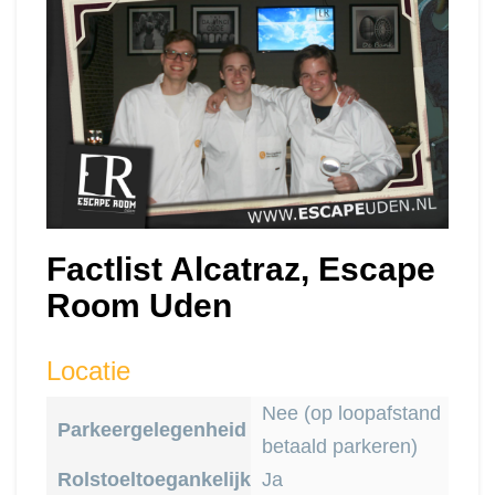
Factlist Alcatraz, Escape
Room Uden
Locatie
Nee (op loopafstand
Parkeergelegenheid
betaald parkeren)
Rolstoeltoegankelijk
Ja