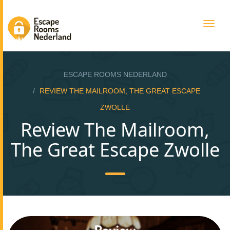
Togg
navig
ESCAPE ROOMS NEDERLAND
REVIEW THE MAILROOM, THE GREAT ESCAPE
ZWOLLE
Review The Mailroom,
The Great Escape Zwolle