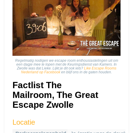
Regelmatig nodigen we escape room enthousiastelingen uit om
een dagje mee te lopen met de Keuringsdienst van Kamers. In
Zwolle was dat Lieke. Lijkt je dit ook iets?
Like Escape Rooms
Nederland op Facebook
en blijf ons in de gaten houden.
Factlist The
Mailroom, The Great
Escape Zwolle
Locatie