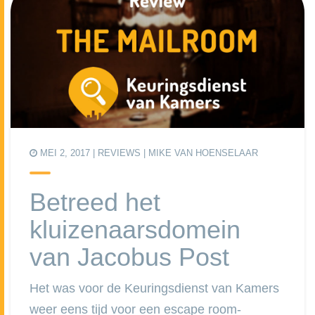
MEI 2, 2017 |
REVIEWS
| MIKE VAN HOENSELAAR
Betreed het
kluizenaarsdomein
van Jacobus Post
Het was voor de Keuringsdienst van Kamers
weer eens tijd voor een escape room-