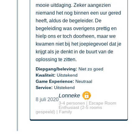
mooie uitdaging. Zeker aangezien
niemand het nog binnen een uur gered
heeft, aldus de begeleider. De
begeleiding was overigens prettig en
hielp ons er toch doorheen, maar we
kwamen niet bij het joepiegevoel dat je
krijgt als je denkt in de buurt van de
oplossing te zitten.
Diepgang/beleving:
Niet zo goed
Kwaliteit:
Uitstekend
Game Experience:
Neutraal
Service:
Uitstekend
Lonneke
8 juli 2020
3-4 personen | Escape Room
Enthusiast (2-5 rooms
gespeeld) | Family