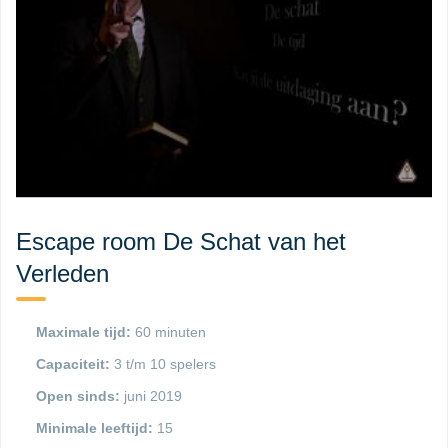
Escape room De Schat van het
Verleden
Maximale tijd:
60 minuten
Capaciteit:
3 t/m 10 spelers
Open sinds:
juni 2019
Minimale leeftijd:
15