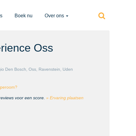
s
Boek nu
Over ons
rience Oss
gio
Den Bosch
,
Oss
,
Ravenstein
,
Uden
caperoom?
 reviews voor een score.
» Ervaring plaatsen