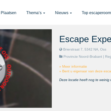
Plaatsen
Thema’s
Nieuws
Top escaperoom
Escape Expe
Brierstraat 7, 5342 NA, Oss
Provincie Noord-Brabant
| Re
» Meer informatie
» Bent u eigenaar van deze es
Deze locatie heeft nog te weinig