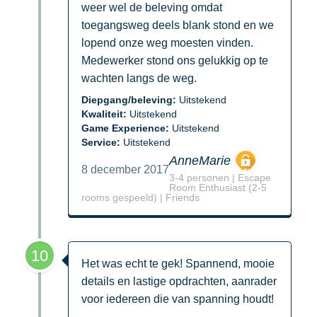
weer wel de beleving omdat
toegangsweg deels blank stond en we
lopend onze weg moesten vinden.
Medewerker stond ons gelukkig op te
wachten langs de weg.
Diepgang/beleving:
Uitstekend
Kwaliteit:
Uitstekend
Game Experience:
Uitstekend
Service:
Uitstekend
AnneMarie
8 december 2017
3-4 personen | Escape
Room Enthusiast (2-5
rooms gespeeld) | Friends
10
Het was echt te gek! Spannend, mooie
details en lastige opdrachten, aanrader
voor iedereen die van spanning houdt!