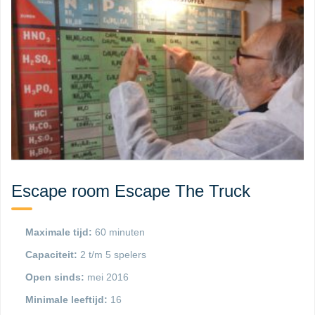
Escape room Escape The Truck
Maximale tijd:
60 minuten
Capaciteit:
2 t/m 5 spelers
Open sinds:
mei 2016
Minimale leeftijd:
16