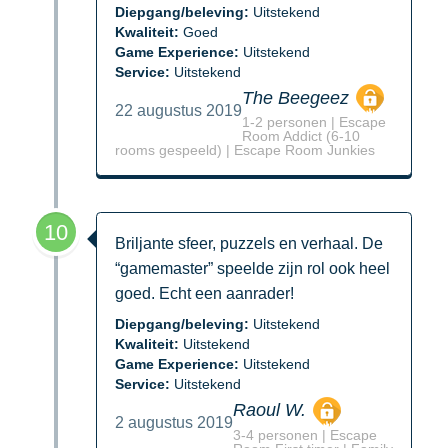
Diepgang/beleving:
Uitstekend
Kwaliteit:
Goed
Game Experience:
Uitstekend
Service:
Uitstekend
The Beegeez
22 augustus 2019
1-2 personen | Escape
Room Addict (6-10
rooms gespeeld) | Escape Room Junkies
10
Briljante sfeer, puzzels en verhaal. De
“gamemaster” speelde zijn rol ook heel
goed. Echt een aanrader!
Diepgang/beleving:
Uitstekend
Kwaliteit:
Uitstekend
Game Experience:
Uitstekend
Service:
Uitstekend
Raoul W.
2 augustus 2019
3-4 personen | Escape