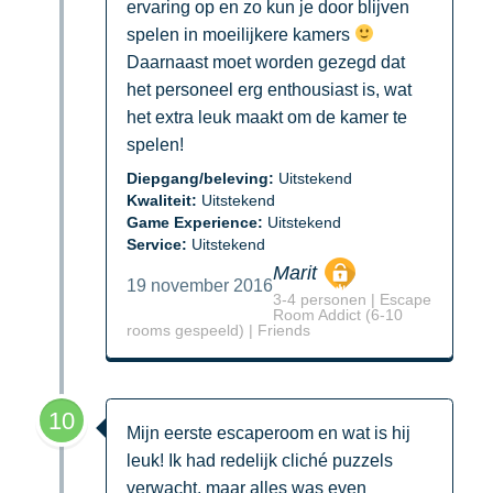
ervaring op en zo kun je door blijven
spelen in moeilijkere kamers
Daarnaast moet worden gezegd dat
het personeel erg enthousiast is, wat
het extra leuk maakt om de kamer te
spelen!
Diepgang/beleving:
Uitstekend
Kwaliteit:
Uitstekend
Game Experience:
Uitstekend
Service:
Uitstekend
Marit
19 november 2016
3-4 personen | Escape
Room Addict (6-10
rooms gespeeld) | Friends
10
Mijn eerste escaperoom en wat is hij
leuk! Ik had redelijk cliché puzzels
verwacht, maar alles was even