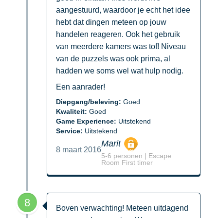
aangestuurd, waardoor je echt het idee
hebt dat dingen meteen op jouw
handelen reageren. Ook het gebruik
van meerdere kamers was tof! Niveau
van de puzzels was ook prima, al
hadden we soms wel wat hulp nodig.
Een aanrader!
Diepgang/beleving:
Goed
Kwaliteit:
Goed
Game Experience:
Uitstekend
Service:
Uitstekend
Marit
8 maart 2016
5-6 personen | Escape
Room First timer
8
Boven verwachting! Meteen uitdagend