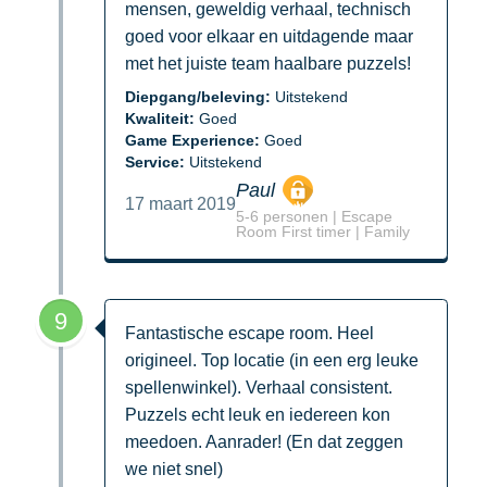
mensen, geweldig verhaal, technisch
goed voor elkaar en uitdagende maar
met het juiste team haalbare puzzels!
Diepgang/beleving:
Uitstekend
Kwaliteit:
Goed
Game Experience:
Goed
Service:
Uitstekend
Paul
17 maart 2019
5-6 personen | Escape
Room First timer | Family
9
Fantastische escape room. Heel
origineel. Top locatie (in een erg leuke
spellenwinkel). Verhaal consistent.
Puzzels echt leuk en iedereen kon
meedoen. Aanrader! (En dat zeggen
we niet snel)