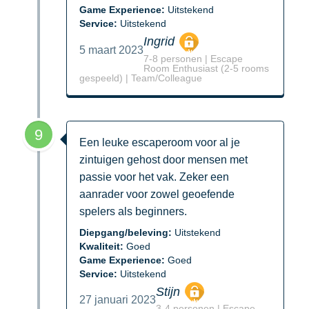
Game Experience:
Uitstekend
Service:
Uitstekend
Ingrid
5 maart 2023
7-8 personen | Escape
Room Enthusiast (2-5 rooms
gespeeld) | Team/Colleague
9
Een leuke escaperoom voor al je
zintuigen gehost door mensen met
passie voor het vak. Zeker een
aanrader voor zowel geoefende
spelers als beginners.
Diepgang/beleving:
Uitstekend
Kwaliteit:
Goed
Game Experience:
Goed
Service:
Uitstekend
Stijn
27 januari 2023
3-4 personen | Escape