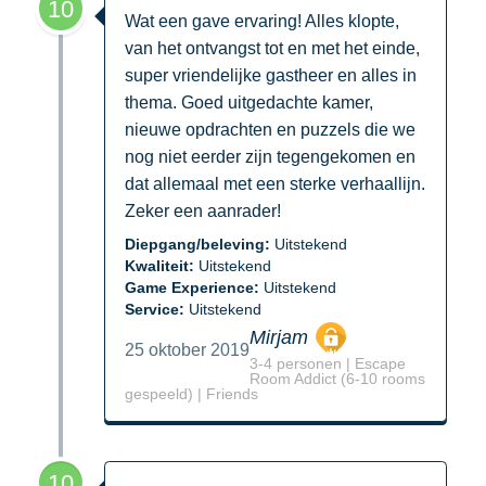
10
Wat een gave ervaring! Alles klopte,
van het ontvangst tot en met het einde,
super vriendelijke gastheer en alles in
thema. Goed uitgedachte kamer,
nieuwe opdrachten en puzzels die we
nog niet eerder zijn tegengekomen en
dat allemaal met een sterke verhaallijn.
Zeker een aanrader!
Diepgang/beleving:
Uitstekend
Kwaliteit:
Uitstekend
Game Experience:
Uitstekend
Service:
Uitstekend
Mirjam
25 oktober 2019
3-4 personen | Escape
Room Addict (6-10 rooms
gespeeld) | Friends
10