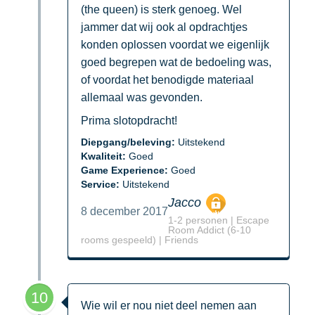
(the queen) is sterk genoeg. Wel
jammer dat wij ook al opdrachtjes
konden oplossen voordat we eigenlijk
goed begrepen wat de bedoeling was,
of voordat het benodigde materiaal
allemaal was gevonden.
Prima slotopdracht!
Diepgang/beleving:
Uitstekend
Kwaliteit:
Goed
Game Experience:
Goed
Service:
Uitstekend
Jacco
8 december 2017
1-2 personen | Escape
Room Addict (6-10
rooms gespeeld) | Friends
10
Wie wil er nou niet deel nemen aan