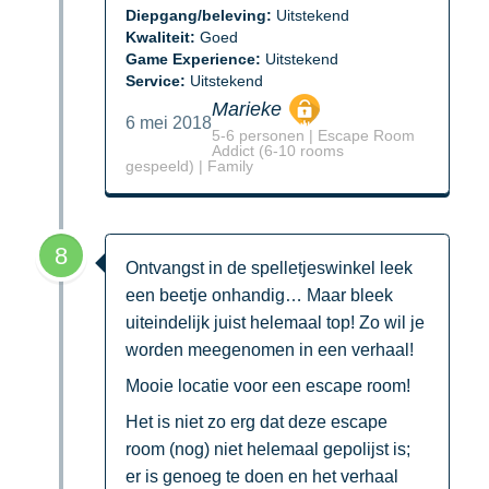
Diepgang/beleving:
Uitstekend
Kwaliteit:
Goed
Game Experience:
Uitstekend
Service:
Uitstekend
Marieke
6 mei 2018
5-6 personen | Escape Room
Addict (6-10 rooms
gespeeld) | Family
8
Ontvangst in de spelletjeswinkel leek
een beetje onhandig… Maar bleek
uiteindelijk juist helemaal top! Zo wil je
worden meegenomen in een verhaal!
Mooie locatie voor een escape room!
Het is niet zo erg dat deze escape
room (nog) niet helemaal gepolijst is;
er is genoeg te doen en het verhaal