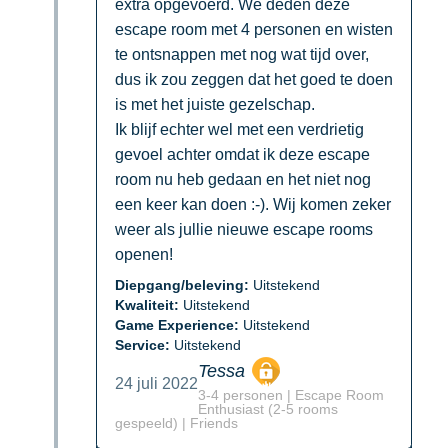
extra opgevoerd. We deden deze
escape room met 4 personen en wisten
te ontsnappen met nog wat tijd over,
dus ik zou zeggen dat het goed te doen
is met het juiste gezelschap.
Ik blijf echter wel met een verdrietig
gevoel achter omdat ik deze escape
room nu heb gedaan en het niet nog
een keer kan doen :-). Wij komen zeker
weer als jullie nieuwe escape rooms
openen!
Diepgang/beleving:
Uitstekend
Kwaliteit:
Uitstekend
Game Experience:
Uitstekend
Service:
Uitstekend
Tessa
24 juli 2022
3-4 personen | Escape Room
Enthusiast (2-5 rooms
gespeeld) | Friends