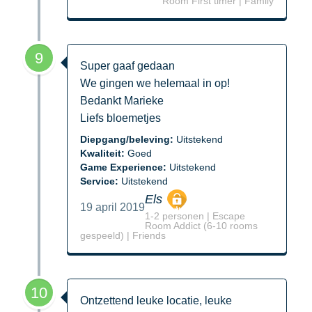
Room First timer | Family
9
Super gaaf gedaan
We gingen we helemaal in op!
Bedankt Marieke
Liefs bloemetjes
Diepgang/beleving:
Uitstekend
Kwaliteit:
Goed
Game Experience:
Uitstekend
Service:
Uitstekend
Els
19 april 2019
1-2 personen | Escape
Room Addict (6-10 rooms
gespeeld) | Friends
10
Ontzettend leuke locatie, leuke