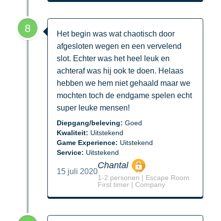
8
Het begin was wat chaotisch door
afgesloten wegen en een vervelend
slot. Echter was het heel leuk en
achteraf was hij ook te doen. Helaas
hebben we hem niet gehaald maar we
mochten toch de endgame spelen echt
super leuke mensen!
Diepgang/beleving:
Goed
Kwaliteit:
Uitstekend
Game Experience:
Uitstekend
Service:
Uitstekend
Chantal
15 juli 2020
1-2 personen | Escape Room
First timer | Company