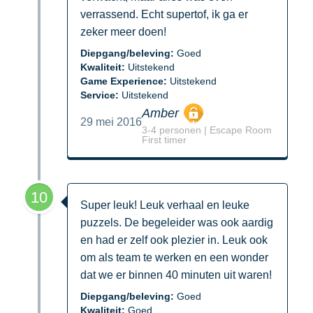
verrassend. Echt supertof, ik ga er
zeker meer doen!
Diepgang/beleving:
Goed
Kwaliteit:
Uitstekend
Game Experience:
Uitstekend
Service:
Uitstekend
Amber
29 mei 2016
3-4 personen | Escape Room
First timer
10
Super leuk! Leuk verhaal en leuke
puzzels. De begeleider was ook aardig
en had er zelf ook plezier in. Leuk ook
om als team te werken en een wonder
dat we er binnen 40 minuten uit waren!
Diepgang/beleving:
Goed
Kwaliteit:
Goed