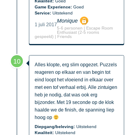
Kwaliteit:
Goed
Game Experience:
Goed
Service:
Uitstekend
Monique
1 juli 2017
5-6 personen | Escape Room
Enthusiast (2-5 rooms
gespeeld) | Friends
10
Alles klopte, erg slim opgezet. Puzzels
reageren op elkaar en van begin tot
eind loopt het vloeiend in elkaar over
met een tof verhaal erbij. Alle zintuigen
heb je nodig, dat was ook erg
bijzonder. Met 19 seconde op de klok
haalde we de finish, de spanning liep
hoog op
Diepgang/beleving:
Uitstekend
Kwaliteit:
Uitstekend