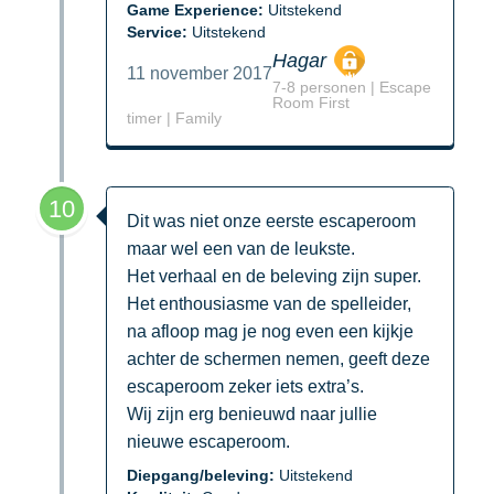
Game Experience:
Uitstekend
Service:
Uitstekend
Hagar
11 november 2017
7-8 personen | Escape
Room First
timer | Family
10
Dit was niet onze eerste escaperoom
maar wel een van de leukste.
Het verhaal en de beleving zijn super.
Het enthousiasme van de spelleider,
na afloop mag je nog even een kijkje
achter de schermen nemen, geeft deze
escaperoom zeker iets extra’s.
Wij zijn erg benieuwd naar jullie
nieuwe escaperoom.
Diepgang/beleving:
Uitstekend