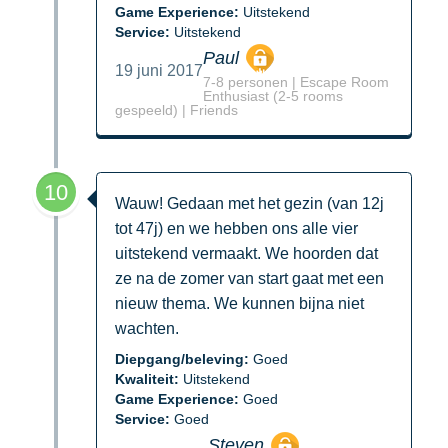
Game Experience:
Uitstekend
Service:
Uitstekend
Paul
19 juni 2017
7-8 personen | Escape Room
Enthusiast (2-5 rooms
gespeeld) | Friends
10
Wauw! Gedaan met het gezin (van 12j
tot 47j) en we hebben ons alle vier
uitstekend vermaakt. We hoorden dat
ze na de zomer van start gaat met een
nieuw thema. We kunnen bijna niet
wachten.
Diepgang/beleving:
Goed
Kwaliteit:
Uitstekend
Game Experience:
Goed
Service:
Goed
Steven