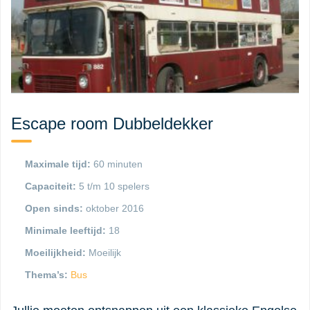
Escape room Dubbeldekker
Maximale tijd:
60 minuten
Capaciteit:
5 t/m 10 spelers
Open sinds:
oktober 2016
Minimale leeftijd:
18
Moeilijkheid:
Moeilijk
Thema’s:
Bus