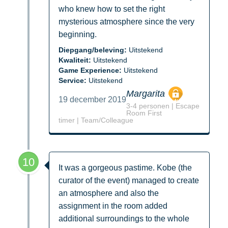
who knew how to set the right
mysterious atmosphere since the very
beginning.
Diepgang/beleving:
Uitstekend
Kwaliteit:
Uitstekend
Game Experience:
Uitstekend
Service:
Uitstekend
Margarita
19 december 2019
3-4 personen | Escape
Room First
timer | Team/Colleague
10
It was a gorgeous pastime. Kobe (the
curator of the event) managed to create
an atmosphere and also the
assignment in the room added
additional surroundings to the whole