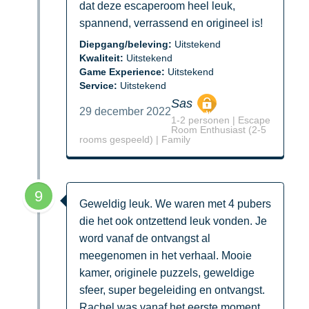
dat deze escaperoom heel leuk,
spannend, verrassend en origineel is!
Diepgang/beleving:
Uitstekend
Kwaliteit:
Uitstekend
Game Experience:
Uitstekend
Service:
Uitstekend
Sas
29 december 2022
1-2 personen | Escape
Room Enthusiast (2-5
rooms gespeeld) | Family
9
Geweldig leuk. We waren met 4 pubers
die het ook ontzettend leuk vonden. Je
word vanaf de ontvangst al
meegenomen in het verhaal. Mooie
kamer, originele puzzels, geweldige
sfeer, super begeleiding en ontvangst.
Rachel was vanaf het eerste moment