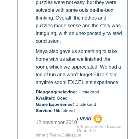
puzzles were not easy, but they were
solvable with some outside-the-box
thinking. Overall, the riddles and
puzzles made sense and the story was
intriguing, with an unexpectedly twisted
conclusion.
Maya also gave us something to take
home with us after we finished the
room, which we appreciated. We had a
ton of fun and won’t forget Eliza’s tale
anytime soon! EXCELlent experience.
Diepgang/beleving:
Uitstekend
Kwaliteit:
Goed
Game Experience:
Uitstekend
Service:
Uitstekend
David
12 november 2019
5-6 personen | Escape
Room First
timer | Team/Colleague