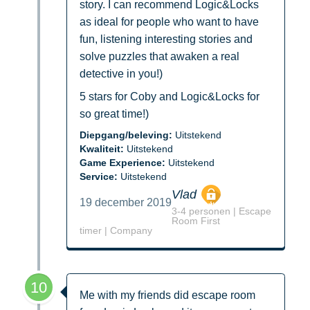
story. I can recommend Logic&Locks
as ideal for people who want to have
fun, listening interesting stories and
solve puzzles that awaken a real
detective in you!)
5 stars for Coby and Logic&Locks for
so great time!)
Diepgang/beleving:
Uitstekend
Kwaliteit:
Uitstekend
Game Experience:
Uitstekend
Service:
Uitstekend
Vlad
19 december 2019
3-4 personen | Escape
Room First
timer | Company
10
Me with my friends did escape room