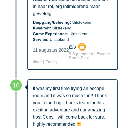
in haar rol, erg intimiderend maar
geweldig!
Diepgang/beleving:
Uitstekend
Kwaliteit:
Uitstekend
Game Experience:
Uitstekend
Service:
Uitstekend
Els
11 augustus 2022
5-6 personen | Escape
Room First
timer | Family
10
It was my first time trying an escape
room and it was so much fun!! Thank
you to the Logic Locks team for this
exciting adventure and our amazing
host Coby. I will come back for sure,
highly recommended