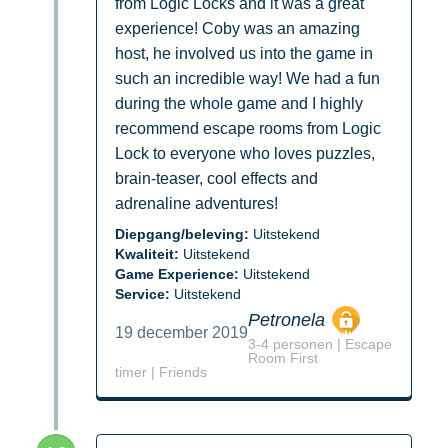
from Logic Locks and it was a great
experience! Coby was an amazing
host, he involved us into the game in
such an incredible way! We had a fun
during the whole game and I highly
recommend escape rooms from Logic
Lock to everyone who loves puzzles,
brain-teaser, cool effects and
adrenaline adventures!
Diepgang/beleving:
Uitstekend
Kwaliteit:
Uitstekend
Game Experience:
Uitstekend
Service:
Uitstekend
Petronela
19 december 2019
3-4 personen | Escape
Room First
timer | Friends