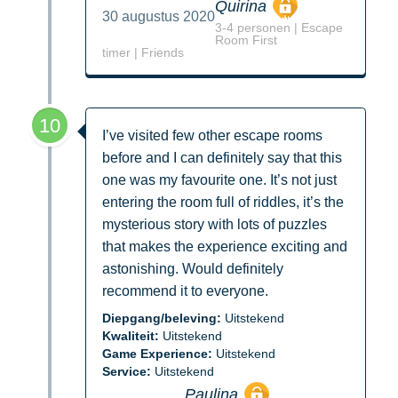
Quirina
30 augustus 2020
3-4 personen | Escape
Room First
timer | Friends
10
I’ve visited few other escape rooms
before and I can definitely say that this
one was my favourite one. It’s not just
entering the room full of riddles, it’s the
mysterious story with lots of puzzles
that makes the experience exciting and
astonishing. Would definitely
recommend it to everyone.
Diepgang/beleving:
Uitstekend
Kwaliteit:
Uitstekend
Game Experience:
Uitstekend
Service:
Uitstekend
Paulina