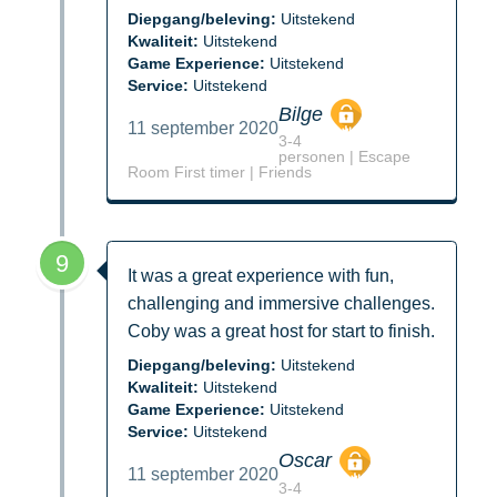
Diepgang/beleving:
Uitstekend
Kwaliteit:
Uitstekend
Game Experience:
Uitstekend
Service:
Uitstekend
Bilge
11 september 2020
3-4
personen | Escape
Room First timer | Friends
9
It was a great experience with fun,
challenging and immersive challenges.
Coby was a great host for start to finish.
Diepgang/beleving:
Uitstekend
Kwaliteit:
Uitstekend
Game Experience:
Uitstekend
Service:
Uitstekend
Oscar
11 september 2020
3-4