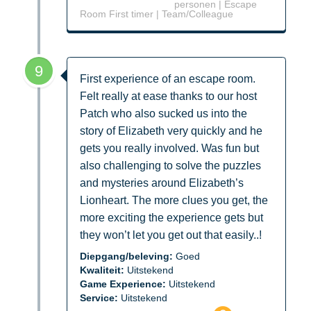
personen | Escape
Room First timer | Team/Colleague
9
First experience of an escape room.
Felt really at ease thanks to our host
Patch who also sucked us into the
story of Elizabeth very quickly and he
gets you really involved. Was fun but
also challenging to solve the puzzles
and mysteries around Elizabeth’s
Lionheart. The more clues you get, the
more exciting the experience gets but
they won’t let you get out that easily..!
Diepgang/beleving:
Goed
Kwaliteit:
Uitstekend
Game Experience:
Uitstekend
Service:
Uitstekend