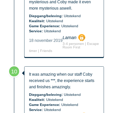
mysterious and Coby made it even
more mysterious aswell.
Diepgang/beleving:
Uitstekend
Kwaliteit:
Uitstekend
Game Experience:
Uitstekend
Service:
Uitstekend
Laman
18 november 2019
3-4 personen | Escape
Room First
timer | Friends
10
It was amazing when our staff Coby
received us ***, the experience starts
and finishes amazingly.
Diepgang/beleving:
Uitstekend
Kwaliteit:
Uitstekend
Game Experience:
Uitstekend
Service:
Uitstekend