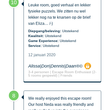
10
Leuke room, goed verhaal en lekker
fysieke puzzels. We zitten nu wel
lekker nog na te knarsen op de brief
van Eliza… /-)
Diepgang/beleving:
Uitstekend
Kwaliteit:
Uitstekend
Game Experience:
Uitstekend
Service:
Uitstekend
12 januari 2020
Alissa|Don|Dennis|Daan®©
3-4 personen | Escape Room Enthusiast (2-
5 rooms gespeeld) | Friends
8
We really enjoyed this escape room!
Our host Neda was really friendly and