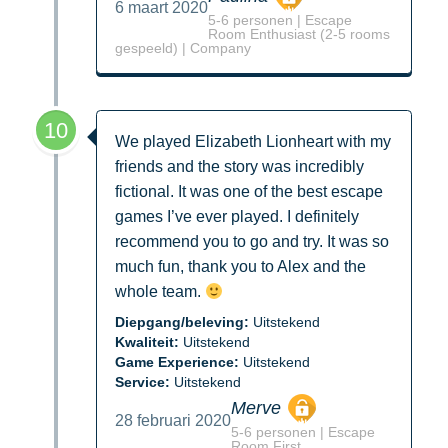
6 maart 2020
5-6 personen | Escape
Room Enthusiast (2-5 rooms
gespeeld) | Company
10
We played Elizabeth Lionheart with my
friends and the story was incredibly
fictional. It was one of the best escape
games I’ve ever played. I definitely
recommend you to go and try. It was so
much fun, thank you to Alex and the
whole team.
Diepgang/beleving:
Uitstekend
Kwaliteit:
Uitstekend
Game Experience:
Uitstekend
Service:
Uitstekend
Merve
28 februari 2020
5-6 personen | Escape
Room First