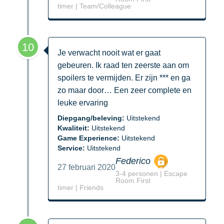
timer | Team/Colleague
10
Je verwacht nooit wat er gaat
gebeuren. Ik raad ten zeerste aan om
spoilers te vermijden. Er zijn *** en ga
zo maar door… Een zeer complete en
leuke ervaring
Diepgang/beleving:
Uitstekend
Kwaliteit:
Uitstekend
Game Experience:
Uitstekend
Service:
Uitstekend
Federico
27 februari 2020
3-4 personen | Escape
Room First
timer | Friends