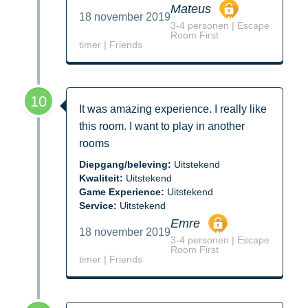
Mateus
18 november 2019
3-4 personen | Escape
Room First
timer | Friends
10
It was amazing experience. I really like
this room. I want to play in another
rooms
Diepgang/beleving:
Uitstekend
Kwaliteit:
Uitstekend
Game Experience:
Uitstekend
Service:
Uitstekend
Emre
18 november 2019
3-4 personen | Escape
Room First
timer | Friends