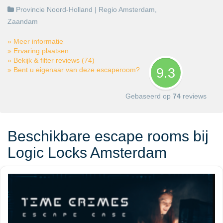
Provincie Noord-Holland
| Regio
Amsterdam
,
Zaandam
» Meer informatie
» Ervaring plaatsen
» Bekijk & filter reviews (74)
» Bent u eigenaar van deze escaperoom?
9.3
Gebaseerd op
74
reviews
Beschikbare escape rooms bij
Logic Locks Amsterdam