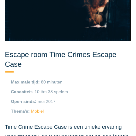
Escape room Time Crimes Escape
Case
Maximale tijd:
80 minuten
Capaciteit:
10 t/m 38 spelers
Open sinds:
mei 2017
Thema’s:
Mobiel
Time Crime Escape Case is een unieke ervaring