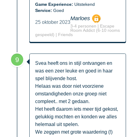
Game Experience:
Uitstekend
Service:
Goed
Marloes
25 oktober 2023
3-4 personen | Escape
Room Addict (6-10 rooms
gespeeld) | Friends
9
Svea heeft ons in stijl ontvangen en
was een zeer leuke en goed in haar
spel blijvende host.
Helaas was door niet voorziene
omstandigheden onze groep niet
compleet.. met 2 gedaan.
Het heeft daarom iets meer tijd gekost,
gelukkig mochten en konden we alles
helemaal uit spelen.
We zeggen met grote waardering (!)