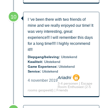
10
I ‘ve been there with two friends of
mine and we really enjoyed our time! It
was very interesting, great
experience!!! I will remember this days
for a long time!!!! I highly recommend
it!!!
Diepgang/beleving:
Uitstekend
Kwaliteit:
Uitstekend
Game Experience:
Uitstekend
Service:
Uitstekend
Ariadni
4 november 2019
3-4 personen | Escape
Room Enthusiast (2-5
rooms gespeeld) | Friends