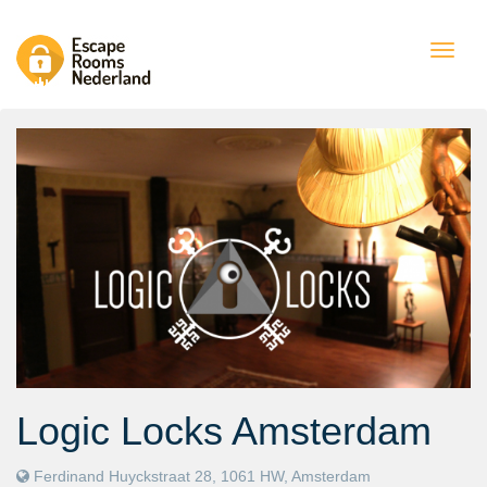
Togg
navig
Logic Locks Amsterdam
Ferdinand Huyckstraat 28, 1061 HW, Amsterdam