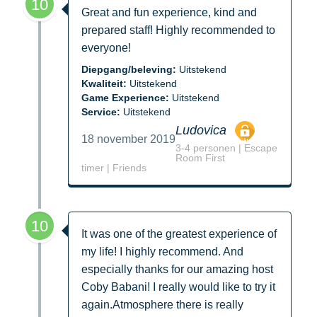
10
Great and fun experience, kind and
prepared staff! Highly recommended to
everyone!
Diepgang/beleving:
Uitstekend
Kwaliteit:
Uitstekend
Game Experience:
Uitstekend
Service:
Uitstekend
Ludovica
18 november 2019
3-4 personen | Escape
Room First
timer | Friends
10
It was one of the greatest experience of
my life! I highly recommend. And
especially thanks for our amazing host
Coby Babani! I really would like to try it
again.Atmosphere there is really