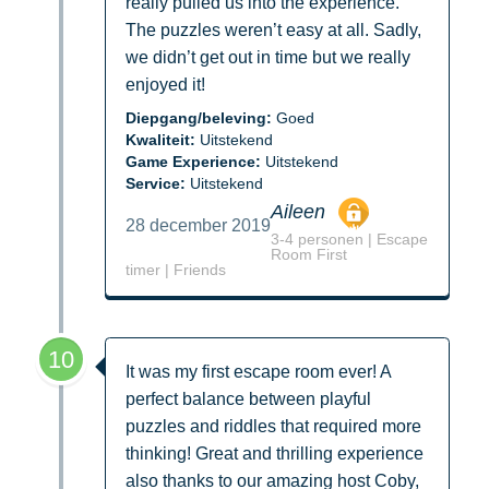
really pulled us into the experience.
The puzzles weren’t easy at all. Sadly,
we didn’t get out in time but we really
enjoyed it!
Diepgang/beleving:
Goed
Kwaliteit:
Uitstekend
Game Experience:
Uitstekend
Service:
Uitstekend
Aileen
28 december 2019
3-4 personen | Escape
Room First
timer | Friends
10
It was my first escape room ever! A
perfect balance between playful
puzzles and riddles that required more
thinking! Great and thrilling experience
also thanks to our amazing host Coby,