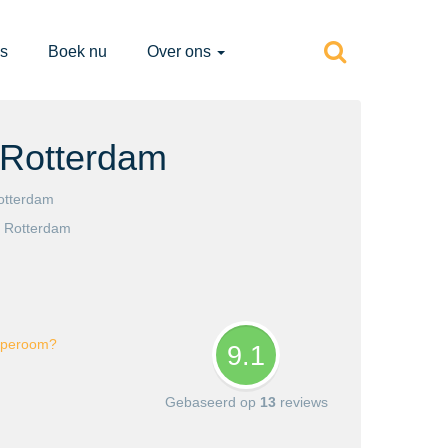
s
Boek nu
Over ons
Rotterdam
otterdam
o
Rotterdam
caperoom?
9.1
Gebaseerd op
13
reviews