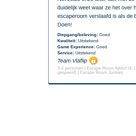
duidelijk weet waar ze het over h
escaperoom verslaafd is als de 
Doen!
Diepgang/beleving:
Goed
Kwaliteit:
Uitstekend
Game Experience:
Goed
Service:
Uitstekend
Team Vlaflip
3-4 personen | Escape Room Addict (6-
gespeeld) | Escape Room Junkies