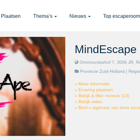
Plaatsen
Thema’s
Nieuws
Top escaperoom
MindEscape 
Ommoordsehof 7, 3056 JR, R
Provincie Zuid-Holland
| Regi
» Meer informatie
» Ervaring plaatsen
» Bekijk & filter reviews (13)
» Bekijk video
» Bent u eigenaar van deze es