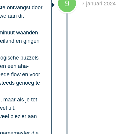
9
7 januari 2024
te ontvangst door
we aan dit
 minuut waanden
eiland en gingen
logische puzzels
ren een aha-
oede flow en voor
 steeds genoeg te
, maar als je tot
el uit.
eel plezier aan
e gamemaster die