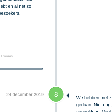
ebt en al net zo
bezoekers.
10 rooms
8
24 december 2019
We hebben met z’
gedaan. Niet eng
aangekleed. Veel o