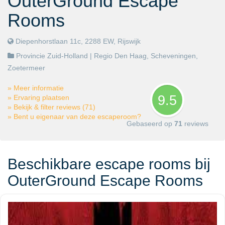
OuterGround Escape
Rooms
Diepenhorstlaan 11c, 2288 EW, Rijswijk
Provincie Zuid-Holland
| Regio
Den Haag
,
Scheveningen
,
Zoetermeer
» Meer informatie
9.5
» Ervaring plaatsen
» Bekijk & filter reviews (71)
» Bent u eigenaar van deze escaperoom?
Gebaseerd op
71
reviews
Beschikbare escape rooms bij
OuterGround Escape Rooms