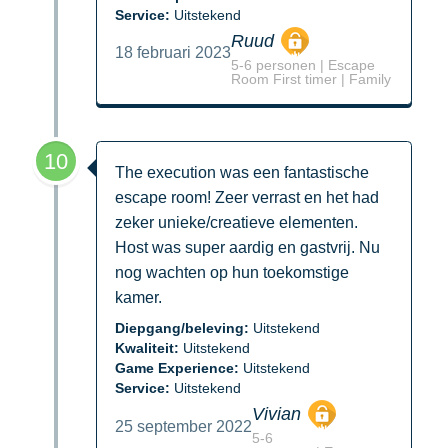
Service:
Uitstekend
Ruud
18 februari 2023
5-6 personen | Escape
Room First timer | Family
10
The execution was een fantastische
escape room! Zeer verrast en het had
zeker unieke/creatieve elementen.
Host was super aardig en gastvrij. Nu
nog wachten op hun toekomstige
kamer.
Diepgang/beleving:
Uitstekend
Kwaliteit:
Uitstekend
Game Experience:
Uitstekend
Service:
Uitstekend
Vivian
25 september 2022
5-6