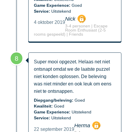
Game Experience:
Goed
Service:
Uitstekend
Nick
4 oktober 2019
3-4 personen | Escape
Room Enthusiast (2-5
rooms gespeeld) | Friends
8
Super mooi opgezet. Helaas net niet
ontsnapt omdat we de laatste puzzel
niet konden oplossen. De beleving
was niet minder en ook leuk om eens
niet te ontsnappen.
Diepgang/beleving:
Goed
Kwaliteit:
Goed
Game Experience:
Uitstekend
Service:
Uitstekend
Herma
22 september 2019