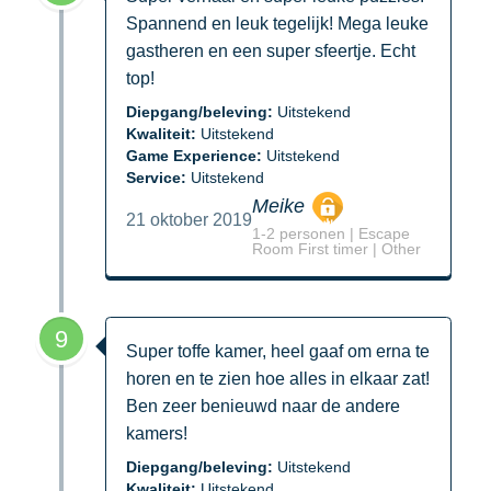
Spannend en leuk tegelijk! Mega leuke
gastheren en een super sfeertje. Echt
top!
Diepgang/beleving:
Uitstekend
Kwaliteit:
Uitstekend
Game Experience:
Uitstekend
Service:
Uitstekend
Meike
21 oktober 2019
1-2 personen | Escape
Room First timer | Other
9
Super toffe kamer, heel gaaf om erna te
horen en te zien hoe alles in elkaar zat!
Ben zeer benieuwd naar de andere
kamers!
Diepgang/beleving:
Uitstekend
Kwaliteit:
Uitstekend