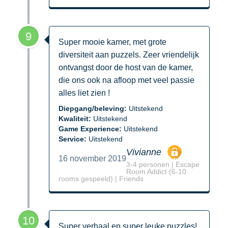
9
Super mooie kamer, met grote
diversiteit aan puzzels. Zeer vriendelijk
ontvangst door de host van de kamer,
die ons ook na afloop met veel passie
alles liet zien !
Diepgang/beleving:
Uitstekend
Kwaliteit:
Uitstekend
Game Experience:
Uitstekend
Service:
Uitstekend
Vivianne
16 november 2019
3-4 personen | Escape
Room Addict (6-10
rooms gespeeld) | Friends
10
Super verhaal en super leuke puzzles!