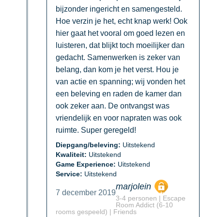
bijzonder ingericht en samengesteld.
Hoe verzin je het, echt knap werk! Ook
hier gaat het vooral om goed lezen en
luisteren, dat blijkt toch moeilijker dan
gedacht. Samenwerken is zeker van
belang, dan kom je het verst. Hou je
van actie en spanning; wij vonden het
een beleving en raden de kamer dan
ook zeker aan. De ontvangst was
vriendelijk en voor napraten was ook
ruimte. Super geregeld!
Diepgang/beleving:
Uitstekend
Kwaliteit:
Uitstekend
Game Experience:
Uitstekend
Service:
Uitstekend
marjolein
7 december 2019
3-4 personen | Escape
Room Addict (6-10
rooms gespeeld) | Friends