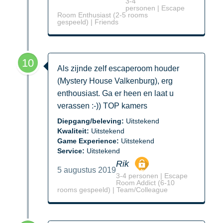
3-4
personen | Escape
Room Enthusiast (2-5 rooms
gespeeld) | Friends
10
Als zijnde zelf escaperoom houder
(Mystery House Valkenburg), erg
enthousiast. Ga er heen en laat u
verassen :-)) TOP kamers
Diepgang/beleving:
Uitstekend
Kwaliteit:
Uitstekend
Game Experience:
Uitstekend
Service:
Uitstekend
Rik
5 augustus 2019
3-4 personen | Escape
Room Addict (6-10
rooms gespeeld) | Team/Colleague