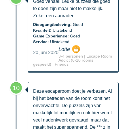
Goed vehaal! Leuke puzzels die goed
te doen zijn maar niet te makkelijk.
Zeker een aanrader!
Diepgang/beleving:
Goed
Kwaliteit:
Uitstekend
Game Experience:
Goed
Service:
Uitstekend
Lotte
20 juni 2020
3-4 personen | Escape Room
Addict (6-10 rooms
gespeeld) | Friends
10
Deze escaperoom doet je verbazen. Al
bij het betreden van de room komt het
onverwachte. De puzzels zijn van
makkelijk tot moeilijk en ook hier wordt
veel nadenkwerk gevraagd, maar dat
maakt het super spannend. De *** zijn