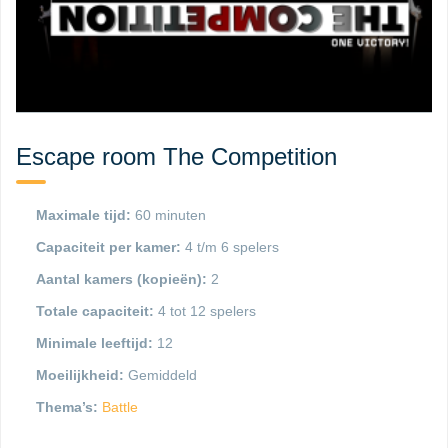
Escape room The Competition
Maximale tijd:
60 minuten
Capaciteit per kamer:
4 t/m 6 spelers
Aantal kamers (kopieën):
2
Totale capaciteit:
4 tot 12 spelers
Minimale leeftijd:
12
Moeilijkheid:
Gemiddeld
Thema’s:
Battle