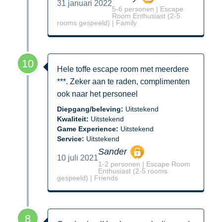
31 januari 2022
5-6 personen | Escape
Room Enthusiast (2-5
rooms gespeeld) | Family
10
Hele toffe escape room met meerdere
***. Zeker aan te raden, complimenten
ook naar het personeel
Diepgang/beleving:
Uitstekend
Kwaliteit:
Uitstekend
Game Experience:
Uitstekend
Service:
Uitstekend
Sander
10 juli 2021
1-2 personen | Escape Room
Enthusiast (2-5 rooms
gespeeld) | Friends
8