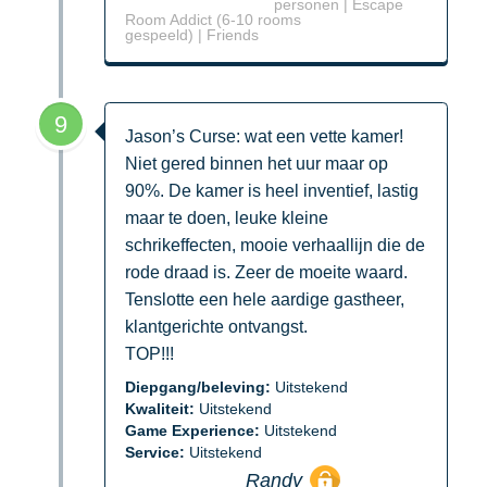
personen | Escape
Room Addict (6-10 rooms
gespeeld) | Friends
9
Jason’s Curse: wat een vette kamer!
Niet gered binnen het uur maar op
90%. De kamer is heel inventief, lastig
maar te doen, leuke kleine
schrikeffecten, mooie verhaallijn die de
rode draad is. Zeer de moeite waard.
Tenslotte een hele aardige gastheer,
klantgerichte ontvangst.
TOP!!!
Diepgang/beleving:
Uitstekend
Kwaliteit:
Uitstekend
Game Experience:
Uitstekend
Service:
Uitstekend
Randy