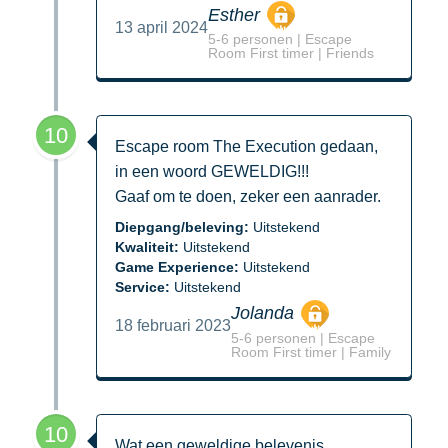
Esther
13 april 2024
5-6 personen | Escape
Room First timer | Friends
10
Escape room The Execution gedaan,
in een woord GEWELDIG!!!
Gaaf om te doen, zeker een aanrader.
Diepgang/beleving:
Uitstekend
Kwaliteit:
Uitstekend
Game Experience:
Uitstekend
Service:
Uitstekend
Jolanda
18 februari 2023
5-6 personen | Escape
Room First timer | Family
10
Wat een geweldige belevenis