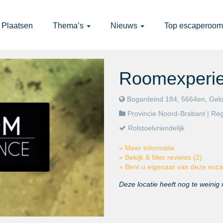
Plaatsen
Thema’s
Nieuws
Top escaperoom
Roomexperie
Bogardeind 184, 5664en, Gel
Provincie Noord-Brabant
| Re
Rolstoelvriendelijk
» Meer informatie
» Bekijk & filter reviews (2)
» Bent u eigenaar van deze es
Deze locatie heeft nog te weinig