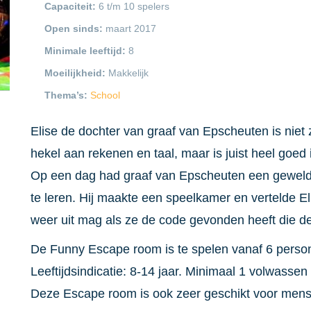
Capaciteit:
6 t/m 10 spelers
Open sinds:
maart 2017
Minimale leeftijd:
8
Moeilijkheid:
Makkelijk
Thema’s:
School
Elise de dochter van graaf van Epscheuten is niet z
hekel aan rekenen en taal, maar is juist heel goed 
Op een dag had graaf van Epscheuten een geweldi
te leren. Hij maakte een speelkamer en vertelde Elis
weer uit mag als ze de code gevonden heeft die d
De Funny
Escape
room
is te spelen vanaf 6 perso
Leeftijdsindicatie: 8-14 jaar. Minimaal 1 volwassen
Deze
Escape
room
is ook zeer geschikt voor mens