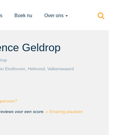
s
Boek nu
Over ons
nce Geldrop
drop
gio
Eindhoven
,
Helmond
,
Valkenswaard
caperoom?
 reviews voor een score.
» Ervaring plaatsen