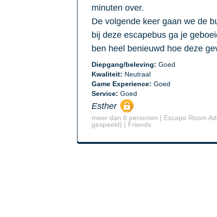
minuten over.
De volgende keer gaan we de b
bij deze escapebus ga je geboei
ben heel benieuwd hoe deze gev
Diepgang/beleving:
Goed
Kwaliteit:
Neutraal
Game Experience:
Goed
Service:
Goed
Esther
meer dan 8 personen | Escape Room Add
gespeeld) | Friends