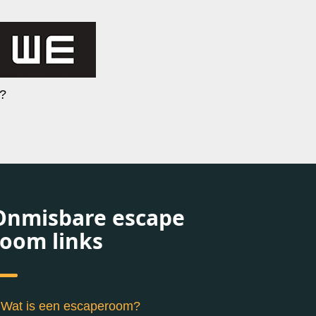
t?
Onmisbare escape
room links
Wat is een escaperoom?