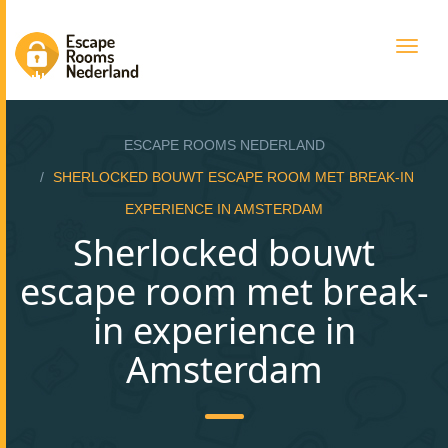
Togg
navig
ESCAPE ROOMS NEDERLAND
SHERLOCKED BOUWT ESCAPE ROOM MET BREAK-IN
EXPERIENCE IN AMSTERDAM
Sherlocked bouwt
escape room met break-
in experience in
Amsterdam