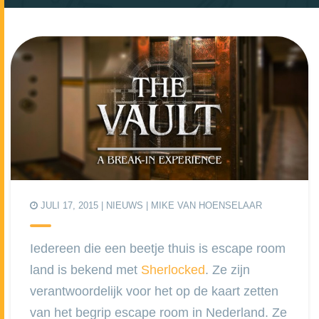
JULI 17, 2015 |
NIEUWS
| MIKE VAN HOENSELAAR
Iedereen die een beetje thuis is escape room
land is bekend met
Sherlocked
. Ze zijn
verantwoordelijk voor het op de kaart zetten
van het begrip escape room in Nederland. Ze