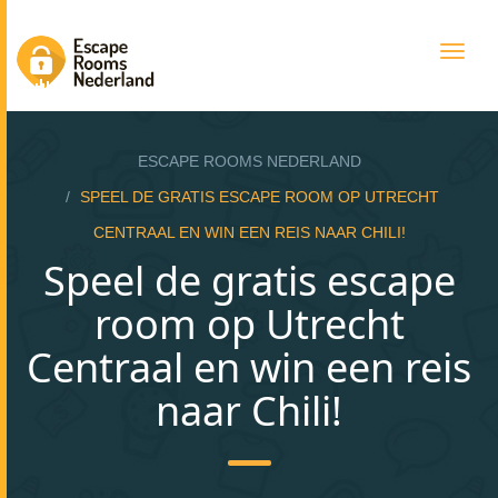
Togg
navig
ESCAPE ROOMS NEDERLAND
SPEEL DE GRATIS ESCAPE ROOM OP UTRECHT
CENTRAAL EN WIN EEN REIS NAAR CHILI!
Speel de gratis escape
room op Utrecht
Centraal en win een reis
naar Chili!