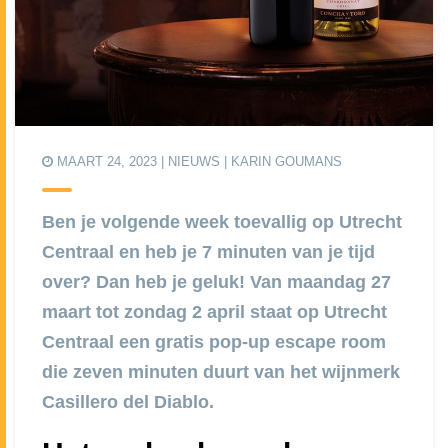
MAART 24, 2023 |
NIEUWS
| KARIN GOUMANS
Ben je volgende week toevallig op Utrecht
Centraal en heb je 7 minuten van je tijd
over? Dan heb je geluk! Van maandag 27
maart tot zondag 2 april staat op Utrecht
Centraal een gratis pop-up escape room
die zeven minuten duurt van het wijnmerk
Casillero del Diablo.