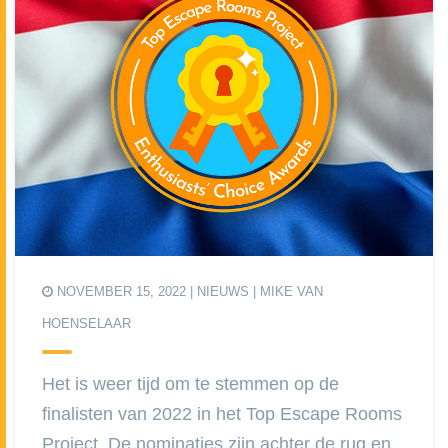
NOVEMBER 15, 2022 |
NIEUWS
| MIKE VAN
HOENSELAAR
Het is weer tijd om te stemmen op de
finalisten van 2022 in het Top Escape Rooms
Project. De nominaties zijn achter de rug en