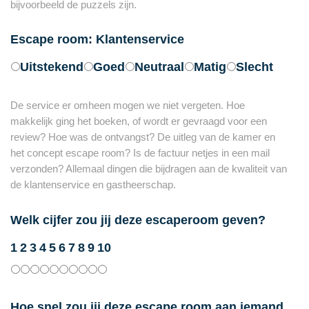
bijvoorbeeld de puzzels zijn.
Escape room: Klantenservice
Uitstekend
Goed
Neutraal
Matig
Slecht
De service er omheen mogen we niet vergeten. Hoe
makkelijk ging het boeken, of wordt er gevraagd voor een
review? Hoe was de ontvangst? De uitleg van de kamer en
het concept escape room? Is de factuur netjes in een mail
verzonden? Allemaal dingen die bijdragen aan de kwaliteit van
de klantenservice en gastheerschap.
Welk cijfer zou jij deze escaperoom geven?
1
2
3
4
5
6
7
8
9
10
Hoe snel zou jij deze escape room aan iemand