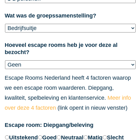
dash
DD
Wat was de groepssamenstelling?
Hoeveel escape rooms heb je voor deze al
bezocht?
Escape Rooms Nederland heeft 4 factoren waarop
we een escape room waarderen. Diepgang,
kwaliteit, spelbeleving en klantenservice.
Meer info
over deze 4 factoren
(link opent in nieuw venster)
Escape room: Diepgang/beleving
Uitstekend
Goed
Neutraal
Matig
Slecht