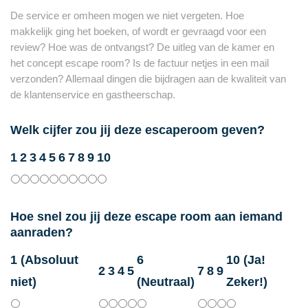
De service er omheen mogen we niet vergeten. Hoe
makkelijk ging het boeken, of wordt er gevraagd voor een
review? Hoe was de ontvangst? De uitleg van de kamer en
het concept escape room? Is de factuur netjes in een mail
verzonden? Allemaal dingen die bijdragen aan de kwaliteit van
de klantenservice en gastheerschap.
Welk cijfer zou jij deze escaperoom geven?
1
2
3
4
5
6
7
8
9
10
Hoe snel zou jij deze escape room aan iemand
aanraden?
1 (Absoluut
6
10 (Ja!
2
3
4
5
7
8
9
niet)
(Neutraal)
Zeker!)