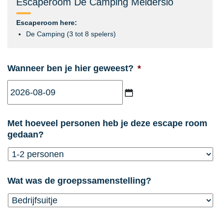
Escaperoom De Camping Melderslo
Escaperoom here:
De Camping (3 tot 8 spelers)
Wanneer ben je hier geweest?
*
JJJJ
Met hoeveel personen heb je deze escape room
dash
gedaan?
MM
dash
DD
Wat was de groepssamenstelling?