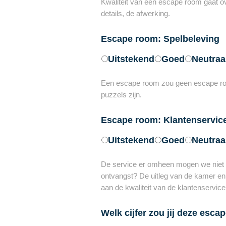
Kwaliteit van een escape room gaat over
details, de afwerking.
Escape room: Spelbeleving
Uitstekend
Goed
Neutraa
Een escape room zou geen escape room
puzzels zijn.
Escape room: Klantenservic
Uitstekend
Goed
Neutraa
De service er omheen mogen we niet v
ontvangst? De uitleg van de kamer en 
aan de kwaliteit van de klantenservic
Welk cijfer zou jij deze esc