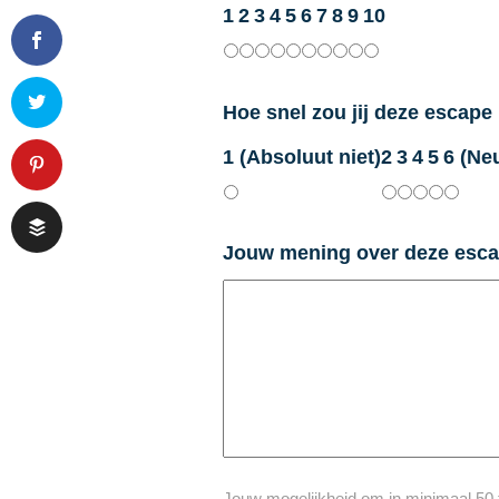
1
2
3
4
5
6
7
8
9
10
Hoe snel zou jij deze escap
1 (Absoluut niet)
2
3
4
5
6 (Neu
Jouw mening over deze esc
Jouw mogelijkheid om in minimaal 50 te