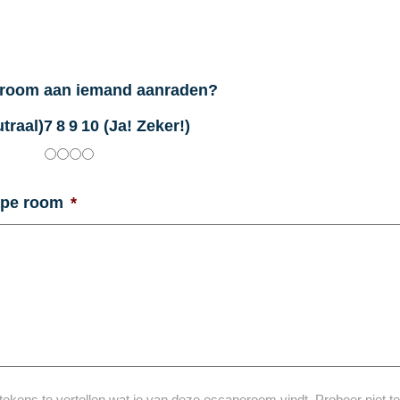
e room aan iemand aanraden?
traal)
7
8
9
10 (Ja! Zeker!)
ape room
*
kens te vertellen wat je van deze escaperoom vindt. Probeer niet te 