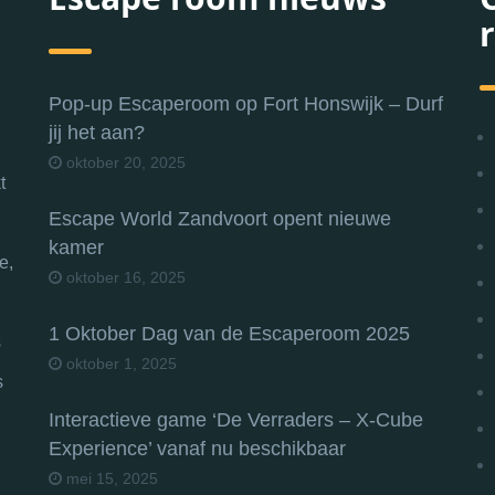
Pop-up Escaperoom op Fort Honswijk – Durf
jij het aan?
oktober 20, 2025
t
Escape World Zandvoort opent nieuwe
kamer
e,
oktober 16, 2025
1 Oktober Dag van de Escaperoom 2025
s
oktober 1, 2025
s
Interactieve game ‘De Verraders – X-Cube
Experience’ vanaf nu beschikbaar
mei 15, 2025