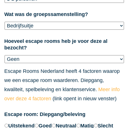
dash
DD
Wat was de groepssamenstelling?
Hoeveel escape rooms heb je voor deze al
bezocht?
Escape Rooms Nederland heeft 4 factoren waarop
we een escape room waarderen. Diepgang,
kwaliteit, spelbeleving en klantenservice.
Meer info
over deze 4 factoren
(link opent in nieuw venster)
Escape room: Diepgang/beleving
Uitstekend
Goed
Neutraal
Matig
Slecht