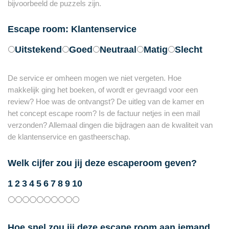
bijvoorbeeld de puzzels zijn.
Escape room: Klantenservice
Uitstekend
Goed
Neutraal
Matig
Slecht
De service er omheen mogen we niet vergeten. Hoe
makkelijk ging het boeken, of wordt er gevraagd voor een
review? Hoe was de ontvangst? De uitleg van de kamer en
het concept escape room? Is de factuur netjes in een mail
verzonden? Allemaal dingen die bijdragen aan de kwaliteit van
de klantenservice en gastheerschap.
Welk cijfer zou jij deze escaperoom geven?
1
2
3
4
5
6
7
8
9
10
Hoe snel zou jij deze escape room aan iemand