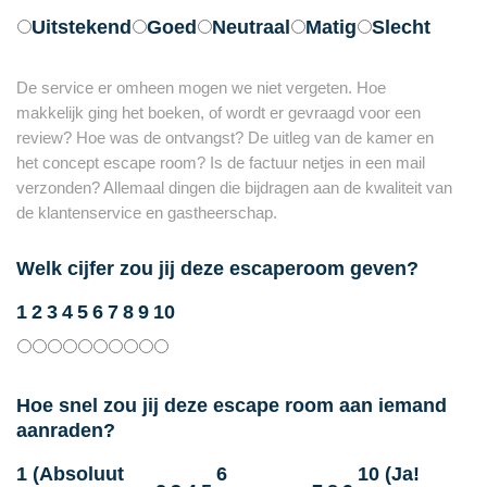
Uitstekend
Goed
Neutraal
Matig
Slecht
De service er omheen mogen we niet vergeten. Hoe
makkelijk ging het boeken, of wordt er gevraagd voor een
review? Hoe was de ontvangst? De uitleg van de kamer en
het concept escape room? Is de factuur netjes in een mail
verzonden? Allemaal dingen die bijdragen aan de kwaliteit van
de klantenservice en gastheerschap.
Welk cijfer zou jij deze escaperoom geven?
1
2
3
4
5
6
7
8
9
10
Hoe snel zou jij deze escape room aan iemand
aanraden?
1 (Absoluut
6
10 (Ja!