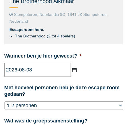
The Brotherhood Alkmaar
Stompetoren, Neerlandia 9C, 1841 JK Stompetoren,
Nederland
Escaperoom here:
The Brotherhood (2 tot 4 spelers)
Wanneer ben je hier geweest?
*
JJJJ
Met hoeveel personen heb je deze escape room
dash
gedaan?
MM
dash
DD
Wat was de groepssamenstelling?