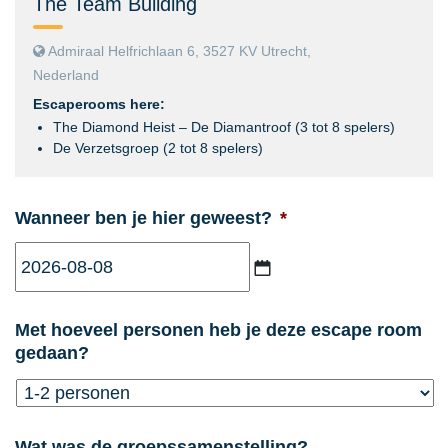
The Team Building
Admiraal Helfrichlaan 6, 3527 KV Utrecht,
Nederland
Escaperooms here:
The Diamond Heist – De Diamantroof (3 tot 8 spelers)
De Verzetsgroep (2 tot 8 spelers)
Wanneer ben je hier geweest?
*
JJJJ
Met hoeveel personen heb je deze escape room
dash
gedaan?
MM
dash
DD
Wat was de groepssamenstelling?