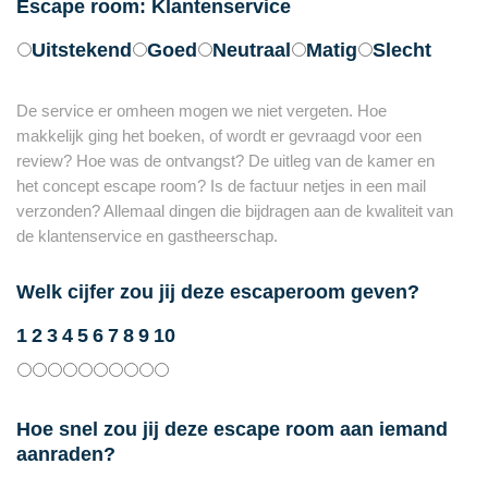
Escape room: Klantenservice
Uitstekend
Goed
Neutraal
Matig
Slecht
De service er omheen mogen we niet vergeten. Hoe
makkelijk ging het boeken, of wordt er gevraagd voor een
review? Hoe was de ontvangst? De uitleg van de kamer en
het concept escape room? Is de factuur netjes in een mail
verzonden? Allemaal dingen die bijdragen aan de kwaliteit van
de klantenservice en gastheerschap.
Welk cijfer zou jij deze escaperoom geven?
1
2
3
4
5
6
7
8
9
10
Hoe snel zou jij deze escape room aan iemand
aanraden?