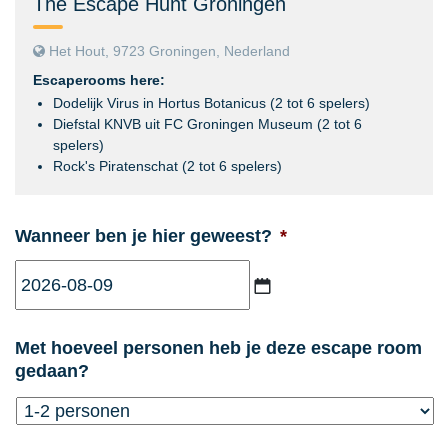
The Escape Hunt Groningen
Het Hout, 9723 Groningen, Nederland
Escaperooms here:
Dodelijk Virus in Hortus Botanicus (2 tot 6 spelers)
Diefstal KNVB uit FC Groningen Museum (2 tot 6
spelers)
Rock's Piratenschat (2 tot 6 spelers)
Wanneer ben je hier geweest?
*
JJJJ
Met hoeveel personen heb je deze escape room
dash
gedaan?
MM
dash