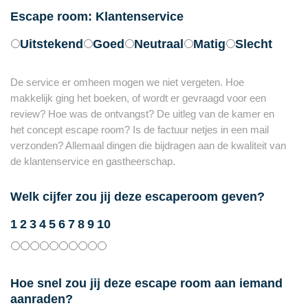
Escape room: Klantenservice
Uitstekend
Goed
Neutraal
Matig
Slecht
De service er omheen mogen we niet vergeten. Hoe
makkelijk ging het boeken, of wordt er gevraagd voor een
review? Hoe was de ontvangst? De uitleg van de kamer en
het concept escape room? Is de factuur netjes in een mail
verzonden? Allemaal dingen die bijdragen aan de kwaliteit van
de klantenservice en gastheerschap.
Welk cijfer zou jij deze escaperoom geven?
1
2
3
4
5
6
7
8
9
10
Hoe snel zou jij deze escape room aan iemand
aanraden?