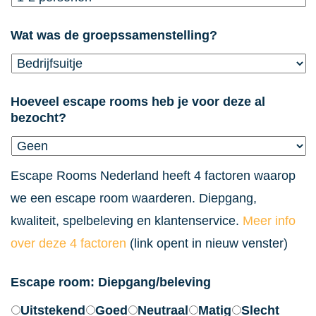
dash
DD
Wat was de groepssamenstelling?
Hoeveel escape rooms heb je voor deze al
bezocht?
Escape Rooms Nederland heeft 4 factoren waarop
we een escape room waarderen. Diepgang,
kwaliteit, spelbeleving en klantenservice.
Meer info
over deze 4 factoren
(link opent in nieuw venster)
Escape room: Diepgang/beleving
Uitstekend
Goed
Neutraal
Matig
Slecht