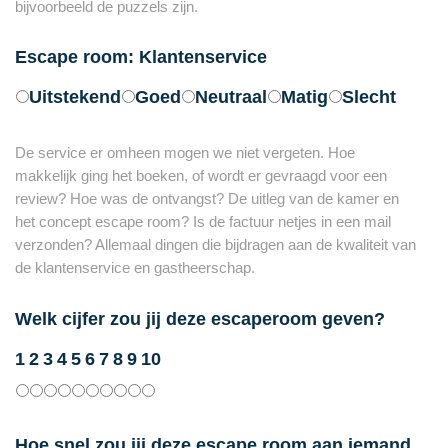
bijvoorbeeld de puzzels zijn.
Escape room: Klantenservice
Uitstekend
Goed
Neutraal
Matig
Slecht
De service er omheen mogen we niet vergeten. Hoe
makkelijk ging het boeken, of wordt er gevraagd voor een
review? Hoe was de ontvangst? De uitleg van de kamer en
het concept escape room? Is de factuur netjes in een mail
verzonden? Allemaal dingen die bijdragen aan de kwaliteit van
de klantenservice en gastheerschap.
Welk cijfer zou jij deze escaperoom geven?
1
2
3
4
5
6
7
8
9
10
Hoe snel zou jij deze escape room aan iemand