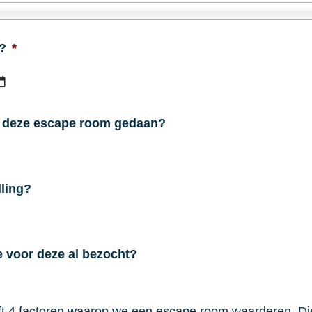
?
*
JJJJ
dash
MM
e deze escape room gedaan?
dash
DD
ling?
 voor deze al bezocht?
 4 factoren waarop we een escape room waarderen. Diep