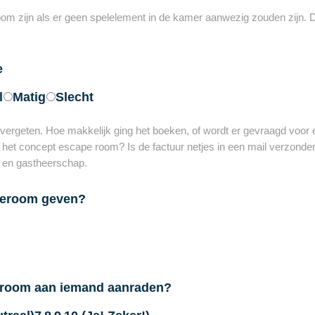
 zijn als er geen spelelement in de kamer aanwezig zouden zijn. Di
e
l
Matig
Slecht
ergeten. Hoe makkelijk ging het boeken, of wordt er gevraagd voor
het concept escape room? Is de factuur netjes in een mail verzonden
e en gastheerschap.
aperoom geven?
e room aan iemand aanraden?