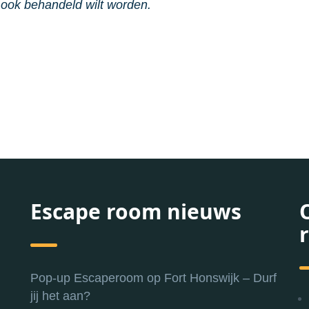
 ook behandeld wilt worden.
Escape room nieuws
Pop-up Escaperoom op Fort Honswijk – Durf
jij het aan?