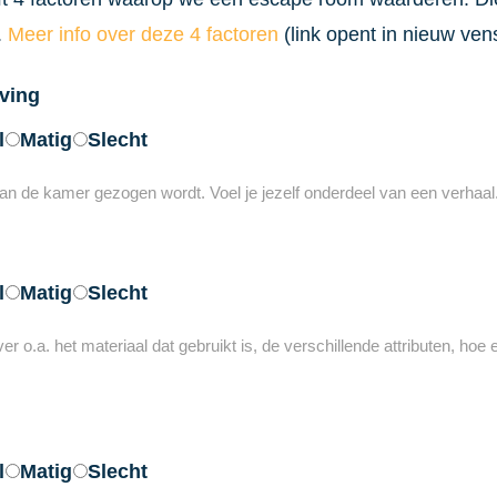
.
Meer info over deze 4 factoren
(link opent in nieuw vens
ving
l
Matig
Slecht
 van de kamer gezogen wordt. Voel je jezelf onderdeel van een verhaal
l
Matig
Slecht
 o.a. het materiaal dat gebruikt is, de verschillende attributen, hoe ech
l
Matig
Slecht