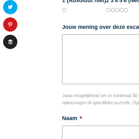
1 (Absoluut niet)
2
3
4
5
6 (Neu
Jouw mening over deze esc
Jouw mogelijkheid om in minimaal 50 te
oplossingen of specifieke puzzels. O
Naam
*