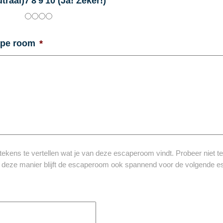
traal)
7
8
9
10 (Ja! Zeker!)
ape room
*
kens te vertellen wat je van deze escaperoom vindt. Probeer niet te 
p deze manier blijft de escaperoom ook spannend voor de volgende e