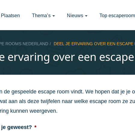
Plaatsen
Thema’s
Nieuws
Top escaperoom
PE ROOMS NEDERLAND
DEEL JE ERVARING OVER EEN ESCAPE
je ervaring over een escap
an de gespeelde escape room vindt. We hopen dat je je 
at aan als deze twijfelen naar welke escape room ze z
varing kunnen weergeven.
 je geweest?
*