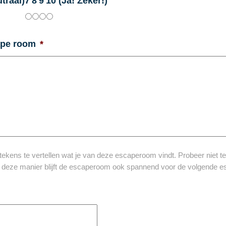
traal)
7
8
9
10 (Ja! Zeker!)
ape room
*
kens te vertellen wat je van deze escaperoom vindt. Probeer niet te 
p deze manier blijft de escaperoom ook spannend voor de volgende e