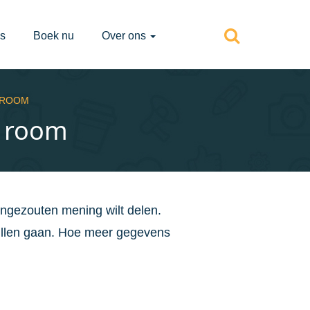
s
Boek nu
Over ons
 ROOM
e room
ongezouten mening wilt delen.
ullen gaan. Hoe meer gegevens