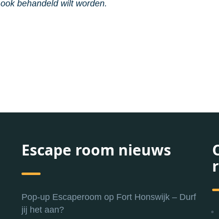
 ook behandeld wilt worden.
Escape room nieuws
Pop-up Escaperoom op Fort Honswijk – Durf
jij het aan?