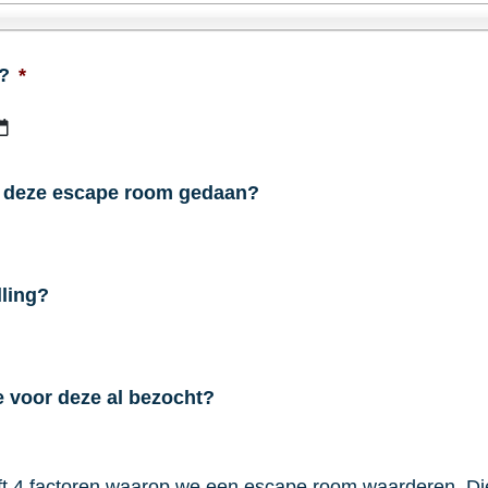
?
*
JJJJ
dash
MM
e deze escape room gedaan?
dash
DD
ling?
 voor deze al bezocht?
 4 factoren waarop we een escape room waarderen. Diep