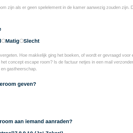
 zijn als er geen spelelement in de kamer aanwezig zouden zijn. Di
e
l
Matig
Slecht
ergeten. Hoe makkelijk ging het boeken, of wordt er gevraagd voor
het concept escape room? Is de factuur netjes in een mail verzonden
e en gastheerschap.
aperoom geven?
e room aan iemand aanraden?