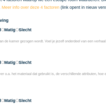
.
Meer info over deze 4 factoren
(link opent in nieuw vens
ving
l
Matig
Slecht
 van de kamer gezogen wordt. Voel je jezelf onderdeel van een verhaal
l
Matig
Slecht
 o.a. het materiaal dat gebruikt is, de verschillende attributen, hoe ech
l
Matig
Slecht