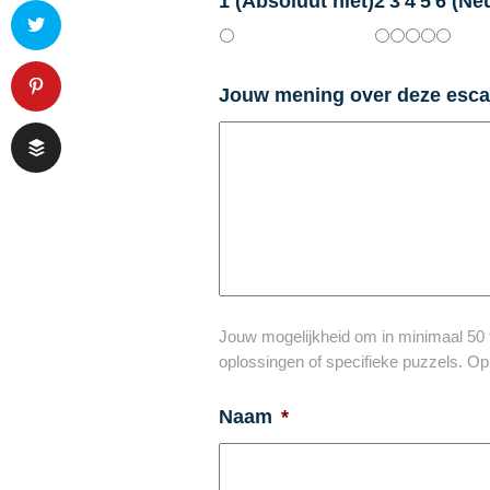
1 (Absoluut niet)
2
3
4
5
6 (Neu
Jouw mening over deze esc
Jouw mogelijkheid om in minimaal 50 te
oplossingen of specifieke puzzels. O
Naam
*