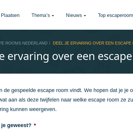
Plaatsen
Thema’s
Nieuws
Top escaperoom
PE ROOMS NEDERLAND
DEEL JE ERVARING OVER EEN ESCAPE
je ervaring over een escap
an de gespeelde escape room vindt. We hopen dat je je 
at aan als deze twijfelen naar welke escape room ze z
varing kunnen weergeven.
 je geweest?
*