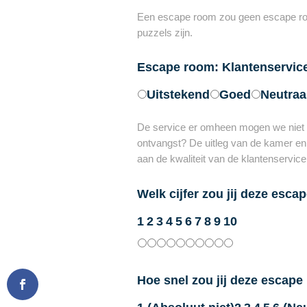
Een escape room zou geen escape room
puzzels zijn.
Escape room: Klantenservic
Uitstekend
Goed
Neutraa
De service er omheen mogen we niet v
ontvangst? De uitleg van de kamer en 
aan de kwaliteit van de klantenservic
Welk cijfer zou jij deze esc
1
2
3
4
5
6
7
8
9
10
Hoe snel zou jij deze escap